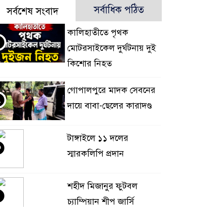
সর্বাধিক পঠিত
সর্বশেষ সংবাদ
কালিহাতীতে পৃথক
মোটরসাইকেল দুর্ঘটনায় দুই
কিশোর নিহত
গোপালপুরে মাদক সেবনের
২
দায়ে বাবা-ছেলের কারাদণ্ড
টাঙ্গাইলে ১১ দলের
৩
স্মারকলিপি প্রদান
শহীদ মিজানুর ফুটবল
৪
চ্যাম্পিয়ান শীপ জার্সি
উন্মোচন