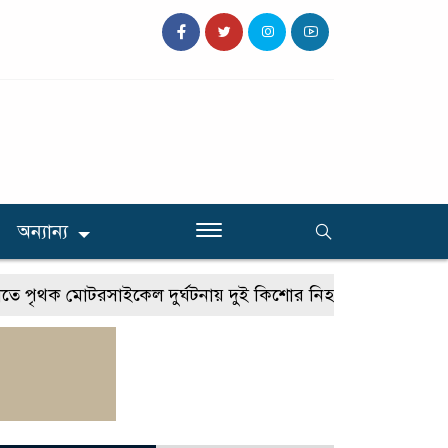
অন্যান্য
ৃথক মোটরসাইকেল দুর্ঘটনায় দুই কিশোর নিহত
গোপালপুরে মা