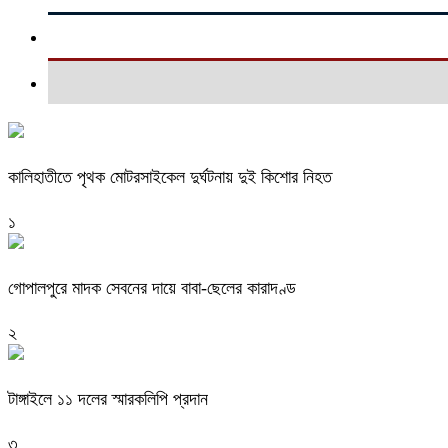
কালিহাতীতে পৃথক মোটরসাইকেল দুর্ঘটনায় দুই কিশোর নিহত
১
গোপালপুরে মাদক সেবনের দায়ে বাবা-ছেলের কারাদণ্ড
২
টাঙ্গাইলে ১১ দলের স্মারকলিপি প্রদান
৩