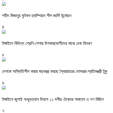
শহীদ মিজানুর ফুটবল চ্যাম্পিয়ান শীপ জার্সি উন্মোচন
৪
টাঙ্গাইলে বিভিন্ন শ্রেণি-পেশার উপকারভোগীদের মাঝে চেক বিতরণ
৫
দেশকে অস্থিতিশীল করার ষড়যন্ত্র করছে স্বৈরাচারের দোসররা-প্রতিমন্ত্রী টুকু
৬
টাঙ্গাইলে জুলাই অভ্যুত্থান দিবসে ১১ দলীয় ঐক্যের সমাবেশ ও গণ মিছিল
৭