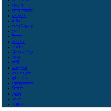
আন্তর্জাতিক
সারাদেশ
আইন-আদালত
জনদুর্ভোগ
জাতীয়
সমগ্র উপজেলা
খেলা
বিনোদন
আবহাওয়া
রাজনীতি
ইতিহাস-ঐতিহ্য
অপরাধ
চাকরি
এক্সক্লুসিভ
তথ্য-প্রযুক্তি
ধর্ম ও জীবন
প্রবাসে টাঙ্গাইল
শিক্ষাঙ্গন
স্বাস্থ্য
মতামত
অন্যান্য