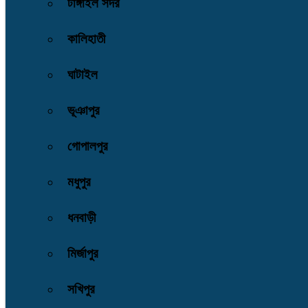
টাঙ্গাইল সদর
কালিহাতী
ঘাটাইল
ভূঞাপুর
গোপালপুর
মধুপুর
ধনবাড়ী
মির্জাপুর
সখিপুর