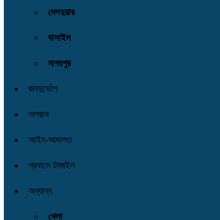
দেলদুয়ার
বাসাইল
নাগরপুর
জনদুর্ভোগ
অপরাধ
আইন-আদালত
প্রবাসে টাঙ্গাইল
অন্যান্য
খেলা