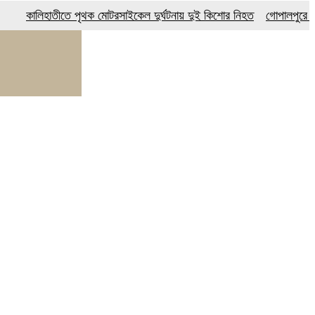
ালিহাতীতে পৃথক মোটরসাইকেল দুর্ঘটনায় দুই কিশোর নিহত
গোপালপুরে মাদক সেব