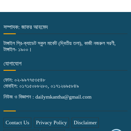
৫
অনুদান ও সম্মাননা প্রদান
কালিহাতীতে নতুন সেতু নির্মাণের
সম্পাদক: জাফর আহমেদ
৬
ভিত্তিপ্রস্তর স্থাপন
টাঙ্গাইল প্রি-ক্যাডেট স্কুল মার্কেট (দ্বিতীয় তলা), কাজী নজরুল সরণী,
টাঙ্গাইল- ১৯০০।
কালিহাতীতে পৃথক মোটরসাইকেল দুর্ঘটনায়
৭
দুই কিশোর নিহত
যোগাযোগ
গোপালপুরে মাদক সেবনের দায়ে বাবা-ছেলের
ফোন: ০২-৯৯৭৭৫৩৫৪৮
৮
কারাদণ্ড
মোবাইল: ০১৭১৫০৮৮২৮০, ০১৭১২৬৯৫৮৪৯
নিউজ ও বিজ্ঞাপন : dailymkantha@gmail.com
টাঙ্গাইলে ১১ দলের স্মারকলিপি প্রদান
৯
Contact Us
Privacy Policy
Disclaimer
শহীদ মিজানুর ফুটবল চ্যাম্পিয়ান শীপ জার্সি