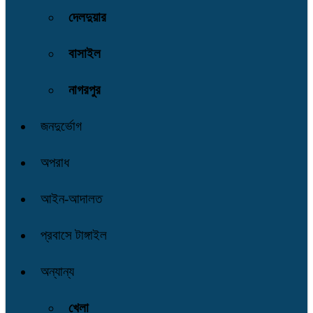
দেলদুয়ার
বাসাইল
নাগরপুর
জনদুর্ভোগ
অপরাধ
আইন-আদালত
প্রবাসে টাঙ্গাইল
অন্যান্য
খেলা