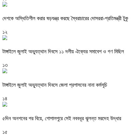
দেশকে অস্থিতিশীল করার ষড়যন্ত্র করছে স্বৈরাচারের দোসররা-প্রতিমন্ত্রী টুকু
১২
টাঙ্গাইলে জুলাই অভ্যুত্থান দিবসে ১১ দলীয় ঐক্যের সমাবেশ ও গণ মিছিল
১৩
টাঙ্গাইলে জুলাই অভ্যুত্থান দিবসে জেলা প্রশাসনের নানা কর্মসূচি
১৪
৫দিন অনশনের পর বিয়ে, গোপালপুরে সেই নববধূর ঝুলন্ত মরদেহ উদ্ধার
১৫