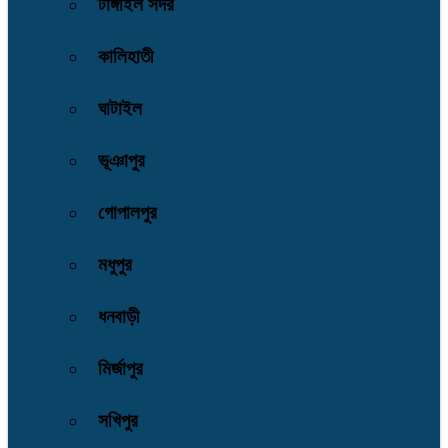
টাঙ্গাইল সদর
কালিহাতী
ঘাটাইল
ভূঞাপুর
গোপালপুর
মধুপুর
ধনবাড়ী
মির্জাপুর
সখিপুর