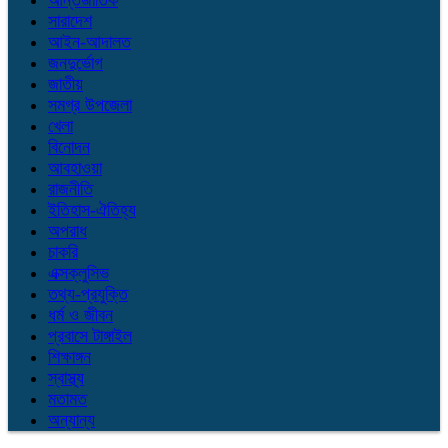
আন্তর্জাতিক
সারাদেশ
আইন-আদালত
জনদুর্ভোগ
জাতীয়
সমগ্র উপজেলা
খেলা
বিনোদন
আবহাওয়া
রাজনীতি
ইতিহাস-ঐতিহ্য
অপরাধ
চাকরি
এক্সক্লুসিভ
তথ্য-প্রযুক্তি
ধর্ম ও জীবন
প্রবাসে টাঙ্গাইল
শিক্ষাঙ্গন
স্বাস্থ্য
মতামত
অন্যান্য