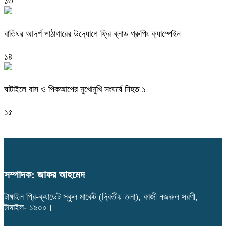
১৩
বাতিঘর আদর্শ পাঠাগারের উদ্যোগে ফ্রি ব্লাড গ্রুপিং ক্যাম্পেইন
১৪
ঘাটাইলে বাস ও পিকআপের মুখোমুখি সংঘর্ষে নিহত ১
১৫
সম্পাদক: জাফর আহমেদ
টাঙ্গাইল প্রি-ক্যাডেট স্কুল মার্কেট (দ্বিতীয় তলা), কাজী নজরুল সরণী,
টাঙ্গাইল- ১৯০০।