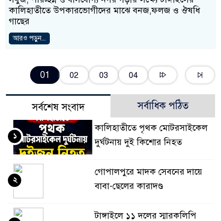
কালিহাতীতে উপকারভোগীদের মাঝে বনজ,ফলজ ও ঔষধি
গাছের
আরও পড়ুন...
01
02
03
04
সর্বাধিক পঠিত
সর্বশেষ সংবাদ
কালিহাতীতে পৃথক মোটরসাইকেল
১
দুর্ঘটনায় দুই কিশোর নিহত
গোপালপুরে মাদক সেবনের দায়ে
২
বাবা-ছেলের কারাদণ্ড
টাঙ্গাইলে ১১ দলের স্মারকলিপি