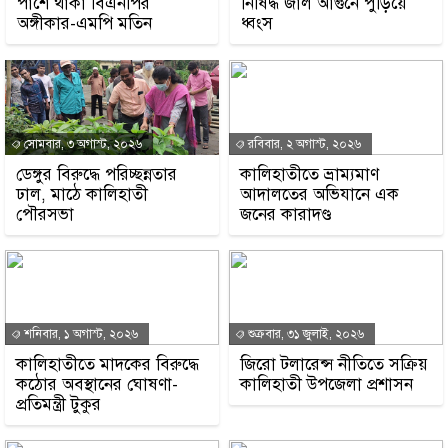
পাশে থাকা বিএনপির
নিষিদ্ধ জাল আগুনে পুড়িয়ে
অঙ্গীকার-এমপি মতিন
ধ্বংস
সোমবার, ৩ অগাস্ট, ২০২৬
রবিবার, ২ অগাস্ট, ২০২৬
ডেঙ্গুর বিরুদ্ধে পরিচ্ছন্নতার
কালিহাতীতে ভ্রাম্যমাণ
ঢাল, মাঠে কালিহাতী
আদালতের অভিযানে এক
পৌরসভা
জনের কারাদণ্ড
শনিবার, ১ অগাস্ট, ২০২৬
শুক্রবার, ৩১ জুলাই, ২০২৬
কালিহাতীতে মাদকের বিরুদ্ধে
জিরো টলারেন্স নীতিতে সক্রিয়
কঠোর অবস্থানের ঘোষণা-
কালিহাতী উপজেলা প্রশাসন
প্রতিমন্ত্রী টুকুর