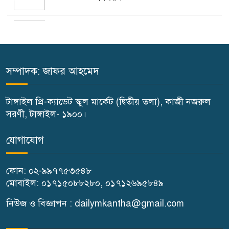
টাঙ্গাইলে নিহত বাস মালিকদের
৫
পরিবারকে অনুদান ও সম্মাননা
প্রদান
সম্পাদক: জাফর আহমেদ
কালিহাতীতে নতুন সেতু নির্মাণের
৬
ভিত্তিপ্রস্তর স্থাপন
টাঙ্গাইল প্রি-ক্যাডেট স্কুল মার্কেট (দ্বিতীয় তলা), কাজী নজরুল
সরণী, টাঙ্গাইল- ১৯০০।
কালিহাতীতে পৃথক মোটরসাইকেল
৭
যোগাযোগ
দুর্ঘটনায় দুই কিশোর নিহত
ফোন: ০২-৯৯৭৭৫৩৫৪৮
গোপালপুরে মাদক সেবনের দায়ে
মোবাইল: ০১৭১৫০৮৮২৮০, ০১৭১২৬৯৫৮৪৯
৮
বাবা-ছেলের কারাদণ্ড
নিউজ ও বিজ্ঞাপন : dailymkantha@gmail.com
টাঙ্গাইলে ১১ দলের স্মারকলিপি