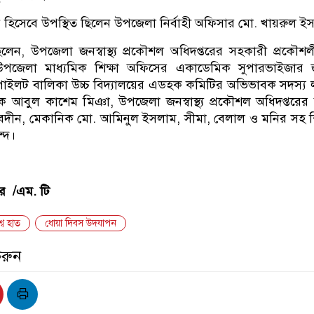
 হিসেবে উপস্থিত ছিলেন উপজেলা নির্বাহী অফিসার মো. খায়রুল ই
 ছিলেন, উপজেলা জনস্বাস্থ্য প্রকৌশল অধিদপ্তরের সহকারী প্রকৌশ
পজেলা মাধ্যমিক শিক্ষা অফিসের একাডেমিক সুপারভাইজার জু
পাইলট বালিকা উচ্চ বিদ্যালয়ের এডহক কমিটির অভিভাবক সদস্য
্ষক আবুল কাশেম মিঞা, উপজেলা জনস্বাস্থ্য প্রকৌশল অধিদপ্তরে
দীন, মেকানিক মো. আমিনুল ইসলাম, সীমা, বেলাল ও মনির সহ শ
ন্দ।
র /এম. টি
্ব হাত
ধোয়া দিবস উদযাপন
করুন