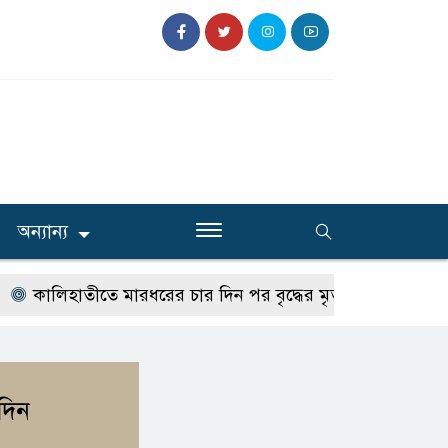
অন্যান্য
ালিহাতীতে মারধরের চার দিন পর বৃদ্ধের মৃত্যু, তদন্তে পুলিশ
স