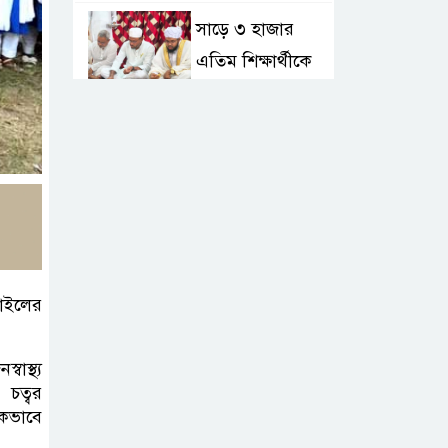
সাড়ে ৩ হাজার
এতিম শিক্ষার্থীকে
খাবার খাওয়ালেন-
প্রতিমন্ত্রী টুকু
টাঙ্গাইলে জে এফ এ
অনুর্ধ্ব-১৪ নারী
ফুটবলের উদ্বোধন
গাইলের
টাঙ্গাইলে ভাষা
কর্মশালা ও পুরষ্কার
াস্থ্য
বিতরণ
 চত্বর
ঠিকভাবে
টাঙ্গাইলে নিহত বাস