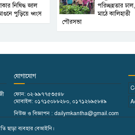
াকার নিষিদ্ধ জাল
পরিচ্ছন্নতার ঢাল,
গুনে পুড়িয়ে ধ্বংস
মাঠে কালিহাতী
পৌরসভা
যোগাযোগ
C
াজী
ফোন: ০২-৯৯৭৭৫৩৫৪৮
মোবাইল: ০১৭১৫০৮৮২৮০, ০১৭১২৬৯৫৮৪৯
A
নিউজ ও বিজ্ঞাপন : dailymkantha@gmail.com
ি ছাড়া ব্যবহার বেআইনি।