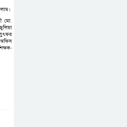
মালিকদের
সলাম।
পরিবারকে অনুদান
লী মো.
ও সম্মাননা প্রদান
লিয়া
 লুৎফর
কালিহাতীতে নতুন
র অফিস
সেতু নির্মাণের
িক্ষক-
ভিত্তিপ্রস্তর স্থাপন
কালিহাতীতে পৃথক
মোটরসাইকেল
দুর্ঘটনায় দুই কিশোর
নিহত
গোপালপুরে মাদক
সেবনের দায়ে বাবা-