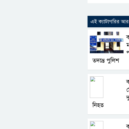
এই ক্যাটাগরির আ
ক
ম
প
তদন্তে পুলিশ
ক
দ
নিহত