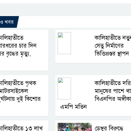
রও খবর
ালিহাতীতে
কালিহাতীতে নতু
ারধরের চার দিন
সেতু নির্মাণের
র বৃদ্ধের মৃত্যু,
ভিত্তিপ্রস্তর স্থাপন
ালিহাতীতে পৃথক
কালিহাতীতে দরিদ
মোটরসাইকেল
মানুষের পাশে থ
ুর্ঘটনায় দুই কিশোর
বিএনপির অঙ্গীক
এমপি মতিন
কালিহাতীতে ১৩ লাখ
ডেঙ্গুর বিরুদ্ধে