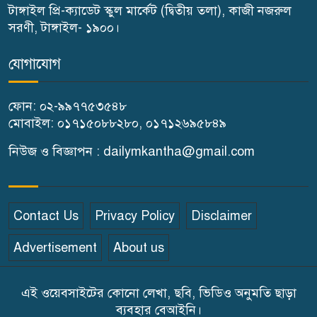
টাঙ্গাইল প্রি-ক্যাডেট স্কুল মার্কেট (দ্বিতীয় তলা), কাজী নজরুল
গোপালপুরে পাঁচ ক্যাটাগরিতে শ্রেষ্ঠ
সরণী, টাঙ্গাইল- ১৯০০।
মুন
যোগাযোগ
কালিহাতীতে মারধরের চার দিন পর
ফোন: ০২-৯৯৭৭৫৩৫৪৮
বৃদ্ধের মৃত্যু, তদন্তে পুলিশ
মোবাইল: ০১৭১৫০৮৮২৮০, ০১৭১২৬৯৫৮৪৯
সংবাদ পত্রই যে কোন একটি দেশের
নিউজ ও বিজ্ঞাপন : dailymkantha@gmail.com
মূল চালিকা শক্তি-প্রতিমন্ত্রী সুলতান
সালাউদ্দিন টুকু
Contact Us
Privacy Policy
Disclaimer
সাড়ে ৩ হাজার এতিম শিক্ষার্থীকে
Advertisement
About us
খাবার খাওয়ালেন-প্রতিমন্ত্রী টুকু
এই ওয়েবসাইটের কোনো লেখা, ছবি, ভিডিও অনুমতি ছাড়া
ব্যবহার বেআইনি।