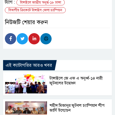
ট্যাগ :
টাঙ্গাইলে জাতীয় অনুর্দ্ধ-১৮ ঢাকা
বিভাগীয় ক্রিকেটে টাঙ্গাইল জেলা চ্যাম্পিয়ন
নিউজটি শেয়ার করুন
এই ক্যাটাগরির আরও খবর
টাঙ্গাইলে জে এফ এ অনুর্ধ্ব-১৪ নারী
ফুটবলের উদ্বোধন
শহীদ মিজানুর ফুটবল চ্যাম্পিয়ান শীপ
জার্সি উন্মোচন