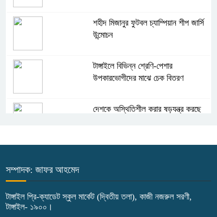
শহীদ মিজানুর ফুটবল চ্যাম্পিয়ান শীপ জার্সি
উন্মোচন
টাঙ্গাইলে বিভিন্ন শ্রেণি-পেশার
উপকারভোগীদের মাঝে চেক বিতরণ
দেশকে অস্থিতিশীল করার ষড়যন্ত্র করছে
স্বৈরাচারের দোসররা-প্রতিমন্ত্রী টুকু
টাঙ্গাইলে জুলাই অভ্যুত্থান দিবসে ১১ দলীয়
ঐক্যের সমাবেশ ও গণ মিছিল
সম্পাদক: জাফর আহমেদ
টাঙ্গাইলে জুলাই অভ্যুত্থান দিবসে জেলা
টাঙ্গাইল প্রি-ক্যাডেট স্কুল মার্কেট (দ্বিতীয় তলা), কাজী নজরুল সরণী,
টাঙ্গাইল- ১৯০০।
প্রশাসনের নানা কর্মসূচি