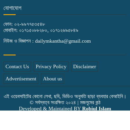
যোগাযোগ
৫দিন অনশনের পর বিয়ে, গোপালপুরে সেই
নববধূর ঝুলন্ত মরদেহ উদ্ধার
ফোন: ০২-৯৯৭৭৫৩৫৪৮
মোবাইল: ০১৭১৫০৮৮২৮০, ০১৭১২৬৯৫৮৪৯
বাসাইলে সুন্না আব্বাছিয়া উচ্চ বিদ্যালয়ে
নিউজ ও বিজ্ঞাপন : dailymkantha@gmail.com
জুলাই গণঅভ্যুত্থান দিবস পালন
বাতিঘর আদর্শ পাঠাগারের উদ্যোগে ফ্রি
Contact Us
Privacy Policy
Disclaimer
ব্লাড গ্রুপিং ক্যাম্পেইন
Advertisement
About us
এই ওয়েবসাইটের কোনো লেখা, ছবি, ভিডিও অনুমতি ছাড়া ব্যবহার বেআইনি।
© সর্বস্বত্ব সংরক্ষিত ২০২৪ | মজলুমের কন্ঠ
Developed & Maintained BY
Robiul Islam