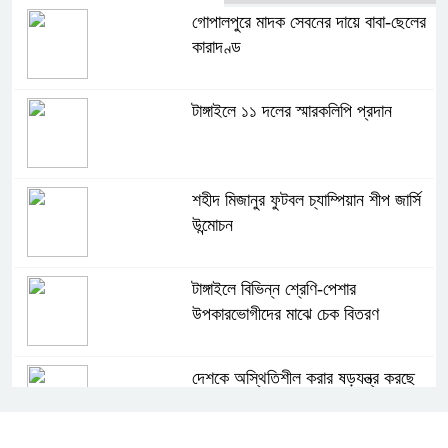
গোপালপুরে মাদক সেবনের দায়ে বাবা-ছেলের
কারাদণ্ড
টাঙ্গাইলে ১১ দলের স্মারকলিপি প্রদান
শহীদ মিজানুর ফুটবল চ্যাম্পিয়ান শীপ জার্সি
উন্মোচন
টাঙ্গাইলে বিভিন্ন শ্রেণি-পেশার
উপকারভোগীদের মাঝে চেক বিতরণ
দেশকে অস্থিতিশীল করার ষড়যন্ত্র করছে
স্বৈরাচারের দোসররা-প্রতিমন্ত্রী টুকু