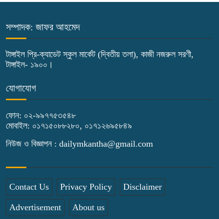
টাঙ্গাইলে জুলাই অভ্যুত্থান দিবসে ১১ দলীয়
ঐক্যের সমাবেশ ও গণ মিছিল
সম্পাদক: জাফর আহমেদ
টাঙ্গাইলে জুলাই অভ্যুত্থান দিবসে জেলা
টাঙ্গাইল প্রি-ক্যাডেট স্কুল মার্কেট (দ্বিতীয় তলা), কাজী নজরুল সরণী,
টাঙ্গাইল- ১৯০০।
প্রশাসনের নানা কর্মসূচি
যোগাযোগ
৫দিন অনশনের পর বিয়ে, গোপালপুরে সেই
নববধূর ঝুলন্ত মরদেহ উদ্ধার
ফোন: ০২-৯৯৭৭৫৩৫৪৮
মোবাইল: ০১৭১৫০৮৮২৮০, ০১৭১২৬৯৫৮৪৯
বাসাইলে সুন্না আব্বাছিয়া উচ্চ বিদ্যালয়ে
নিউজ ও বিজ্ঞাপন : dailymkantha@gmail.com
জুলাই গণঅভ্যুত্থান দিবস পালন
বাতিঘর আদর্শ পাঠাগারের উদ্যোগে ফ্রি
Contact Us
Privacy Policy
Disclaimer
ব্লাড গ্রুপিং ক্যাম্পেইন
Advertisement
About us