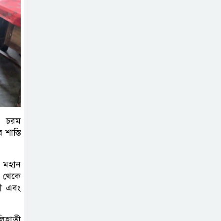
টাঙ্গাইলে জুলাই
অভ্যুত্থান দিবসে ১১
দলীয় ঐক্যের
সমাবেশ ও গণ মিছিল
ন, চরম
শাস্তি
 মহান
ী থেকে
বী এবং
িহাতী