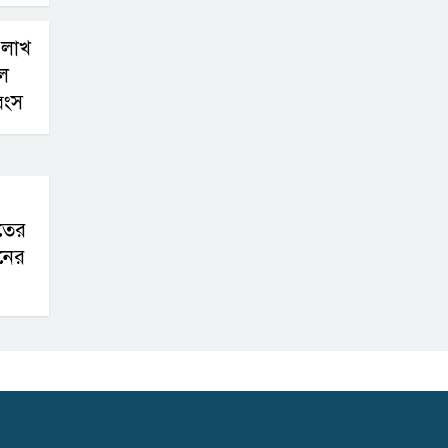
 লাখ
াল
্বংস
লতের
নের