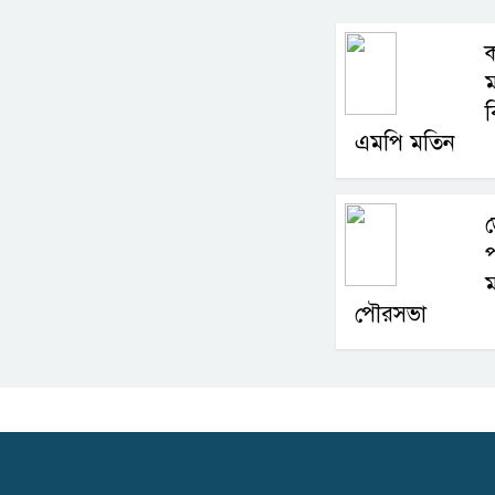
ক
ম
ব
এমপি মতিন
ড
প
ম
পৌরসভা