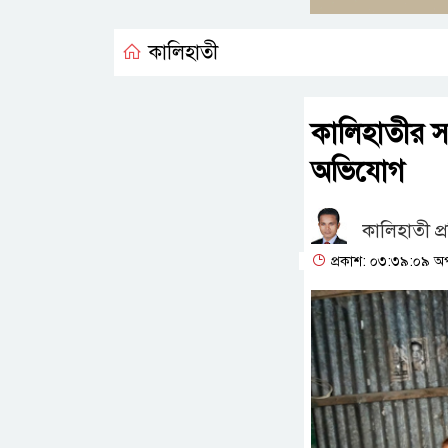
কালিহাতী
কালিহাতীর সাব
অভিযোগ
কালিহাতী প্
প্রকাশ: ০৩:৩৯:০৯ অপর