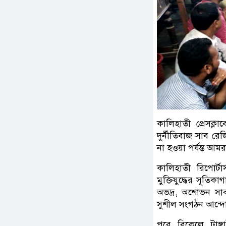
কালিহাতী প্রেসক্
দুর্নীতিবাজ সাব রেজ
না হওয়া পর্যন্ত আম
কালিহাতী রিপোর্
মুক্তিযুদ্ধের সূতিক
অভদ্র, অশোভন সাব র
সুশীল সংগঠন আন্দ
পরে বিকেলে টাঙ্গ