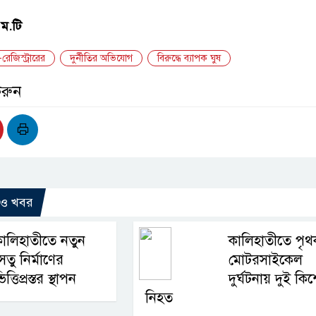
এম.টি
রেজিস্ট্রারের
দুর্নীতির অভিযোগ
বিরুদ্ধে ব্যাপক ঘুষ
করুন
রও খবর
ালিহাতীতে নতুন
কালিহাতীতে পৃথ
েতু নির্মাণের
মোটরসাইকেল
িত্তিপ্রস্তর স্থাপন
দুর্ঘটনায় দুই ক
নিহত