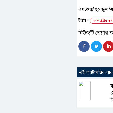
এম.কন্ঠ/ ২৫ জুন /
ট্যাগ :
কালিহাতীর সাব-
নিউজটি শেয়ার 
এই ক্যাটাগরির আ
ক
স
ভ