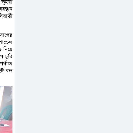
 ভূঁইয়া
বস্থান
শহীদ মিজানুর
লিহাতী
ফুটবল চ্যাম্পিয়ান
শীপ জার্সি উন্মোচন
িযোগের
 পাভেল
ি নিয়ে
টাঙ্গাইলে বিভিন্ন
ল চুরি
শ্রেণি-পেশার
র্যায়ে
উপকারভোগীদের
ট বন্ধ
মাঝে চেক বিতরণ
দেশকে অস্থিতিশীল
করার ষড়যন্ত্র করছে
স্বৈরাচারের
দোসররা-প্রতিমন্ত্রী টুকু