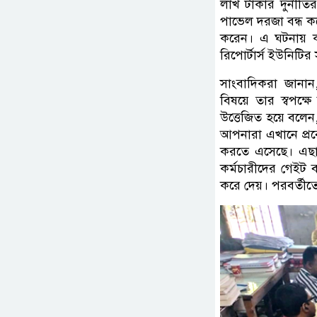
লাখ টাকার দুর্নীতির
পাভেল দরজা বন্ধ ক
করেন। এ ঘটনায় কা
রিপোর্টার্স ইউনিটি
সাংবাদিকরা জানান,
বিষয়ে তার স্বপক্ষ
উত্তেজিত হয়ে বলেন
আপনারা এখানে প্রবে
করতে এসেছে। এছাড়া
কর্মচারীদের গেইট ব
করে দেয়। পরবর্তীতে