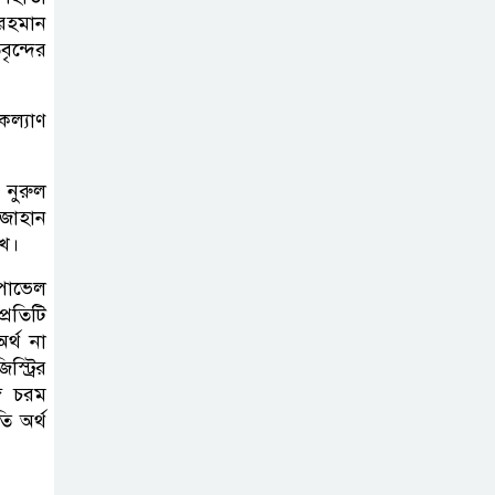
র রহমান
ৃন্দের
কল্যাণ
 নুরুল
জাহান
ুখ।
 পাভেল
্রতিটি
র্থ না
্ট্রির
ে চরম
ি অর্থ