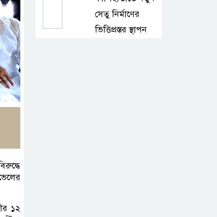
সেতু নির্মাণের
ভিত্তিপ্রস্তর স্থাপন
কালিহাতীতে পৃথক
মোটরসাইকেল
দুর্ঘটনায় দুই কিশোর
নিহত
গোপালপুরে মাদক
সেবনের দায়ে বাবা-
ছেলের কারাদণ্ড
রুদ্ধে
াভেলের
টাঙ্গাইলে ১১ দলের
স্মারকলিপি প্রদান
নীর ১২