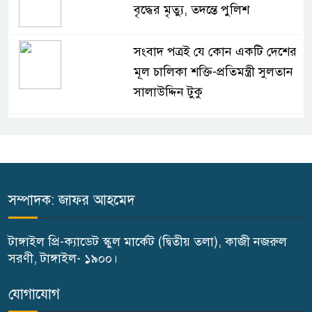
বৃদ্ধের মৃত্যু, তদন্তে পুলিশ
সংবাদ পত্রই যে কোন একটি দেশের
মূল চালিকা শক্তি-প্রতিমন্ত্রী সুলতান
সালাউদ্দিন টুকু
সাড়ে ৩ হাজার এতিম শিক্ষার্থীকে
খাবার খাওয়ালেন-প্রতিমন্ত্রী টুকু
টাঙ্গাইলে জে এফ এ অনুর্ধ্ব-১৪ নারী
সম্পাদক: জাফর আহমেদ
ফুটবলের উদ্বোধন
টাঙ্গাইল প্রি-ক্যাডেট স্কুল মার্কেট (দ্বিতীয় তলা), কাজী নজরুল
টাঙ্গাইলে ভাষা কর্মশালা ও পুরষ্কার
সরণী, টাঙ্গাইল- ১৯০০।
বিতরণ
যোগাযোগ