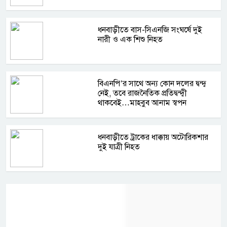
ধনবাড়ীতে বাস-সিএনজি সংঘর্ষে দুই
নারী ও এক শিশু নিহত
বিএনপি’র সাথে অন্য কোন দলের দ্বন্দ্ব
নেই, তবে রাজনৈতিক প্রতিদ্বন্দ্বী
থাকবেই…মাহবুব আনাম স্বপন
ধনবাড়ী‌তে ট্রাকের ধাক্কায় অটোরিকশার
দুই যাত্রী নিহত