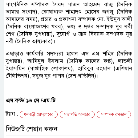
সাংগঠনিক সম্পাদক সৈয়দ সাজন আহমেদ রাজু (দৈনিক
আমার সংবাদ), কোষাধ্যক্ষ শাহাদৎ হোসেন জগলু (দৈনিক
আমাদের সময়), প্রচার ও প্রকাশনা সম্পাদক মো. ইউনুস আলী
(দৈনিক বাংলাদেশের খবর), তথ্য ও দপ্তর সম্পাদক নূর নবী
শেখ (দৈনিক যুগধারা), দুযোর্গ ও ত্রান বিষয়ক সম্পাদক নূর
নবী (দৈনিক ভাষ্যকার)।
এছাড়াও কার্যকরি সদস্যরা হলেন এস এম শহিদ (দৈনিক
যুগান্তর), আমিনুল ইসলাম (দৈনিক কালের কণ্ঠ), লাভলী
ইয়াসমিন (সাপ্তাহিক লোকালয়), হাবিবুর রহমান (এশিয়ান
টেলিভিশন), সবুজ নূর পাপন (দেশ প্রতিদিন)।
এম.কন্ঠ/ ১৬ মে /এম.টি
ট্যাগ :
ধনবাড়ী প্রেসক্লাবের
সভাপতি আনছার
সম্পাদক রমজান
নিউজটি শেয়ার করুন