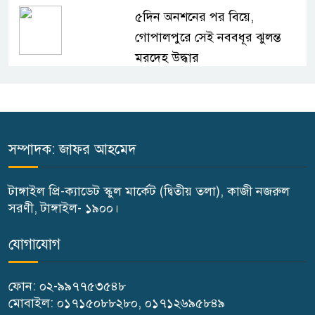
৫দিন অনশনের পর বিয়ে,
গোপালপুরে সেই নববধূর ঝুলন্ত
মরদেহ উদ্ধার
বাসাইলে সুন্না আব্বাছিয়া উচ্চ
বিদ্যালয়ে জুলাই গণঅভ্যুত্থান দিবস
পালন
সম্পাদক: জাফর আহমেদ
বাতিঘর আদর্শ পাঠাগারের উদ্যোগে
টাঙ্গাইল প্রি-ক্যাডেট স্কুল মার্কেট (দ্বিতীয় তলা), কাজী নজরুল
ফ্রি ব্লাড গ্রুপিং ক্যাম্পেইন
সরণী, টাঙ্গাইল- ১৯০০।
গণঅভ্যুত্থান দিবস উপলক্ষে
যোগাযোগ
গোপালপুরে কৃষক দলের বিজয়
র‍্যালি
ফোন: ০২-৯৯৭৭৫৩৫৪৮
মোবাইল: ০১৭১৫০৮৮২৮০, ০১৭১২৬৯৫৮৪৯