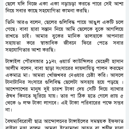
ছেলে যদি নিজে একা একা নড়াচড়া করতে পারে সেই আশা
নিয়ে সবার কাছে সহযোগিতা কামনা করছি।
তিনি আরও বলেন, ছেলের গুলিবিদ্ধ পায়ে আঙুল একটি চলে
গেছে। বাবা হারা সন্তান নিয়ে আমি ছেলেকে বুকে আগলিয়ে
রাখতে চাই। আমার বুকের মানিক তালহাকে আপনারা
সহায়তা করে স্বাভাবিক জীবনে ফিরে পেতে সবার
সহযোগিতার আশা করছি।
টাঙ্গাইল পৌরসভার ১১নং ওয়ার্ড কাউন্সিলর মেহেদী হাসান
আলীম বলেন, বাবা ছাড়া সংসারের দায়দায়িত্ব পালন করছেন
একমাত্র মা। আমরা খোঁজখবর নেওয়ার চেষ্টা করি। আসলে
টানাটানির সংসারে গুলিবিদ্ধ ছেলেটা অসহায় হয়ে পড়ছে ।
আশেপাশের মানুষ দুই চারশ টাকা দেয় সেটি দিয়ে ব্যাথার
ঔষধ কিনতে ফুরিয়ে যায়। তার পা ঠিক হতে গেলে প্রায় ৫
থেকে ৬ লক্ষ টাকা লাগবে। এই টাকা পরিবারের পক্ষে সম্ভব
না।
বৈষম্যবিরোধী ছাত্র আন্দোলনের টাঙ্গাইলের সমন্বয়ক ইফফাত
রাইসা নূহা বলেন, আমরা ইতোমধ্যে আহত বা শহীদ যারা