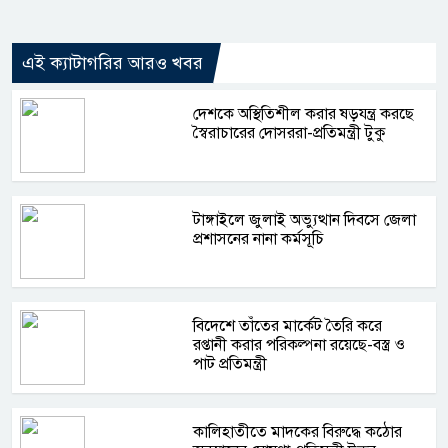
এই ক্যাটাগরির আরও খবর
দেশকে অস্থিতিশীল করার ষড়যন্ত্র করছে
স্বৈরাচারের দোসররা-প্রতিমন্ত্রী টুকু
টাঙ্গাইলে জুলাই অভ্যুত্থান দিবসে জেলা
প্রশাসনের নানা কর্মসূচি
বিদেশে তাঁতের মার্কেট তৈরি করে
রপ্তানী করার পরিকল্পনা রয়েছে-বস্ত্র ও
পাট প্রতিমন্ত্রী
কালিহাতীতে মাদকের বিরুদ্ধে কঠোর