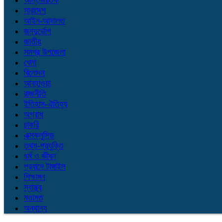
আন্তর্জাতিক
সারাদেশ
আইন-আদালত
জনদুর্ভোগ
জাতীয়
সমগ্র উপজেলা
খেলা
বিনোদন
আবহাওয়া
রাজনীতি
ইতিহাস-ঐতিহ্য
অপরাধ
চাকরি
এক্সক্লুসিভ
তথ্য-প্রযুক্তি
ধর্ম ও জীবন
প্রবাসে টাঙ্গাইল
শিক্ষাঙ্গন
স্বাস্থ্য
মতামত
অন্যান্য