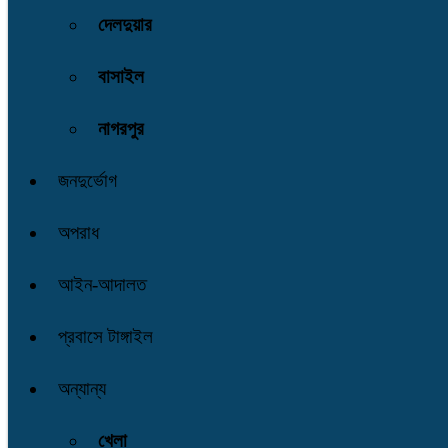
দেলদুয়ার
বাসাইল
নাগরপুর
জনদুর্ভোগ
অপরাধ
আইন-আদালত
প্রবাসে টাঙ্গাইল
অন্যান্য
খেলা