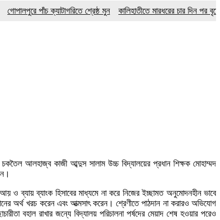
ুরে পাঁচ ক্যাটাগরিতে শ্রেষ্ঠ মুন
কালিহাতীতে মারধরের চার দিন পর বৃদ্ধের মৃত্যু
 চকতৈল আলহাজ্ব কাজী আব্দুস সালাম উচ্চ বিদ্যালয়ের প্রধান শিক্ষক মোহাম্মদ
রেন।
য় ও ব্যায় ব্যাংক হিসাবের মাধ্যমে না করে নিজের ইচ্ছামত অনুমোদনহীন ভাবে
ঠানের অর্থ খরচ করেন এবং আত্মসাৎ করেন। শ্রেণীতে পাঠদান না করারও অভিযোগ
ারীতা বহাল রাখার জন্যে বিদ্যালয় পরিচালনা পর্ষদের মেয়াদ শেষ হওয়ার পরেও