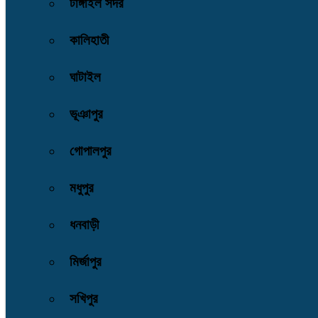
টাঙ্গাইল সদর
কালিহাতী
ঘাটাইল
ভূঞাপুর
গোপালপুর
মধুপুর
ধনবাড়ী
মির্জাপুর
সখিপুর