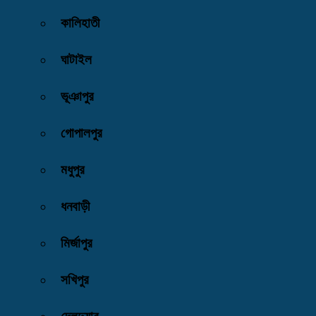
কালিহাতী
ঘাটাইল
ভূঞাপুর
গোপালপুর
মধুপুর
ধনবাড়ী
মির্জাপুর
সখিপুর