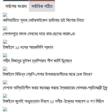
সর্বশেষ সংবাদ
সর্বাধিক পঠিত
কালিহাতীতে পৃথক মোটরসাইকেল দুর্ঘটনায় দুই কিশোর নিহত
গোপালপুরে মাদক সেবনের দায়ে বাবা-ছেলের কারাদণ্ড
টাঙ্গাইলে ১১ দলের স্মারকলিপি প্রদান
শহীদ মিজানুর ফুটবল চ্যাম্পিয়ান শীপ জার্সি উন্মোচন
টাঙ্গাইলে বিভিন্ন শ্রেণি-পেশার উপকারভোগীদের মাঝে চেক বিতরণ
দেশকে অস্থিতিশীল করার ষড়যন্ত্র করছে স্বৈরাচারের দোসররা-প্রতিমন্ত্রী টুকু
টাঙ্গাইলে জুলাই অভ্যুত্থান দিবসে ১১ দলীয় ঐক্যের সমাবেশ ও গণ মিছিল