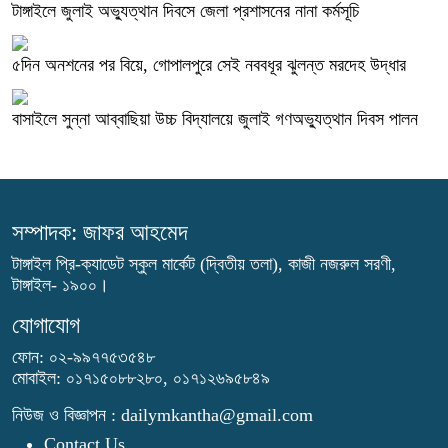
টাঙ্গাইলে জুলাই অভ্যুত্থান দিবসে জেলা প্রশাসনের নানা কর্মসূচি
৫দিন অনশনের পর বিয়ে, গোপালপুরে সেই নববধূর ঝুলন্ত মরদেহ উদ্ধার
বাসাইলে সুন্না আব্বাছিয়া উচ্চ বিদ্যালয়ে জুলাই গণঅভ্যুত্থান দিবস পালন
সম্পাদক: জাফর আহমেদ
টাঙ্গাইল প্রি-ক্যাডেট স্কুল মার্কেট (দ্বিতীয় তলা), কাজী নজরুল সরণী,
টাঙ্গাইল- ১৯০০।
যোগাযোগ
ফোন: ০২-৯৯৭৭৫৩৫৪৮
মোবাইল: ০১৭১৫০৮৮২৮০, ০১৭১২৬৯৫৮৪৯
নিউজ ও বিজ্ঞাপন : dailymkantha@gmail.com
Contact Us