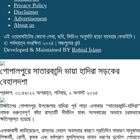
Privacy Policy
Disclaimer
Advertisement
About us
এই ওয়েবসাইটের কোনো লেখা, ছবি, ভিডিও অনুমতি ছাড়া ব্যবহার বেআইনি।
© সর্বস্বত্ব সংরক্ষিত ২০২৪ | মজলুমের কন্ঠ
Developed & Maintained BY
Robiul Islam
গোপালপুরে সাতারকান্দি ভায়া হাদিরা সড়কের
বেহালদশা
প্রকাশ: ০১:৫৬:২২ অপরাহ্ন, শনিবার, ২ অগাস্ট ২০২৫
টাঙ্গাইলের গোপালপুর উপজেলার হাদিরা পূর্ব পাড়া এলাকার “সাতারকান্দি-হাদিরা”
নামক গুরুত্বপূর্ণ কাঁচা রাস্তাটি দীর্ঘদিন যাবৎ সংস্কারের অভাবে চরমভাবে
ক্ষতিগ্রস্ত হয়েছে।
এলাকাবাসী জানিয়েছেন, রাস্তার বেহাল অবস্থার কারণে প্রতিদিন সাধারণ মানুষসহ
শিক্ষার্থী, রোগী, কৃষক এবং ধর্মপ্রাণ মুসল্লিদের নানান ধরণের দুর্ভোগ পোহাতে