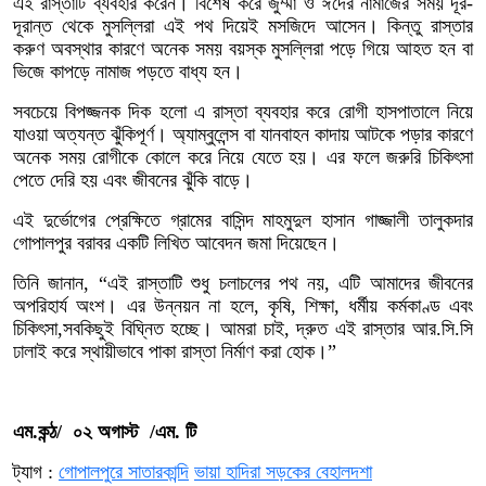
এই রাস্তাটি ব্যবহার করেন। বিশেষ করে জুম্মা ও ঈদের নামাজের সময় দূর-
দূরান্ত থেকে মুসল্লিরা এই পথ দিয়েই মসজিদে আসেন। কিন্তু রাস্তার
করুণ অবস্থার কারণে অনেক সময় বয়স্ক মুসল্লিরা পড়ে গিয়ে আহত হন বা
ভিজে কাপড়ে নামাজ পড়তে বাধ্য হন।
সবচেয়ে বিপজ্জনক দিক হলো এ রাস্তা ব্যবহার করে রোগী হাসপাতালে নিয়ে
যাওয়া অত্যন্ত ঝুঁকিপূর্ণ। অ্যাম্বুলেন্স বা যানবাহন কাদায় আটকে পড়ার কারণে
অনেক সময় রোগীকে কোলে করে নিয়ে যেতে হয়। এর ফলে জরুরি চিকিৎসা
পেতে দেরি হয় এবং জীবনের ঝুঁকি বাড়ে।
এই দুর্ভোগের প্রেক্ষিতে গ্রামের বাসিন্দ মাহমুদুল হাসান গাজ্জালী তালুকদার
গোপালপুর বরাবর একটি লিখিত আবেদন জমা দিয়েছেন।
তিনি জানান, “এই রাস্তাটি শুধু চলাচলের পথ নয়, এটি আমাদের জীবনের
অপরিহার্য অংশ। এর উন্নয়ন না হলে, কৃষি, শিক্ষা, ধর্মীয় কর্মকাণ্ড এবং
চিকিৎসা,সবকিছুই বিঘ্নিত হচ্ছে। আমরা চাই, দ্রুত এই রাস্তার আর.সি.সি
ঢালাই করে স্থায়ীভাবে পাকা রাস্তা নির্মাণ করা হোক।”
এম.কন্ঠ/ ০২ অগাস্ট /এম. টি
ট্যাগ :
গোপালপুরে সাতারকান্দি
ভায়া হাদিরা সড়কের বেহালদশা