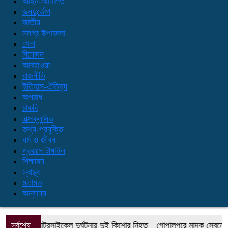
আইন-আদালত
জনদুর্ভোগ
জাতীয়
সমগ্র উপজেলা
খেলা
বিনোদন
আবহাওয়া
রাজনীতি
ইতিহাস-ঐতিহ্য
অপরাধ
চাকরি
এক্সক্লুসিভ
তথ্য-প্রযুক্তি
ধর্ম ও জীবন
প্রবাসে টাঙ্গাইল
শিক্ষাঙ্গন
স্বাস্থ্য
মতামত
অন্যান্য
ে পৃথক মোটরসাইকেল দুর্ঘটনায় দুই কিশোর নিহত
সর্বশেষ
গোপালপুরে মাদক সেবনের দায়ে