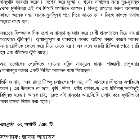
রাস্তাটি ব্যবহার করেন। বিশেষ করে জুম্মা ও ঈদের নামাজের সময় দূর-দূরান্ত
থেকে মুসল্লিরা এই পথ দিয়েই মসজিদে আসেন। কিন্তু রাস্তার করুণ অবস্থার
কারণে অনেক সময় বয়স্ক মুসল্লিরা পড়ে গিয়ে আহত হন বা ভিজে কাপড়ে নামাজ
পড়তে বাধ্য হন।
সবচেয়ে বিপজ্জনক দিক হলো এ রাস্তা ব্যবহার করে রোগী হাসপাতালে নিয়ে যাওয়া
অত্যন্ত ঝুঁকিপূর্ণ। অ্যাম্বুলেন্স বা যানবাহন কাদায় আটকে পড়ার কারণে অনেক
সময় রোগীকে কোলে করে নিয়ে যেতে হয়। এর ফলে জরুরি চিকিৎসা পেতে দেরি
হয় এবং জীবনের ঝুঁকি বাড়ে।
এই দুর্ভোগের প্রেক্ষিতে গ্রামের বাসিন্দ মাহমুদুল হাসান গাজ্জালী তালুকদার
গোপালপুর বরাবর একটি লিখিত আবেদন জমা দিয়েছেন।
তিনি জানান, “এই রাস্তাটি শুধু চলাচলের পথ নয়, এটি আমাদের জীবনের অপরিহার্য
অংশ। এর উন্নয়ন না হলে, কৃষি, শিক্ষা, ধর্মীয় কর্মকাণ্ড এবং চিকিৎসা,সবকিছুই
বিঘ্নিত হচ্ছে। আমরা চাই, দ্রুত এই রাস্তার আর.সি.সি ঢালাই করে স্থায়ীভাবে
পাকা রাস্তা নির্মাণ করা হোক।”
এম.কন্ঠ/ ০২ অগাস্ট /এম. টি
সম্পাদক: জাফর আহমেদ