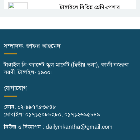
টাঙ্গাইলে বিভিন্ন শ্রেণি-পেশার
উপকারভোগীদের মাঝে চেক বিতরণ
দেশকে অস্থিতিশীল করার ষড়যন্ত্র
করছে স্বৈরাচারের দোসররা-প্রতিমন্ত্রী
সম্পাদক: জাফর আহমেদ
টুকু
টাঙ্গাইল প্রি-ক্যাডেট স্কুল মার্কেট (দ্বিতীয় তলা), কাজী নজরুল
টাঙ্গাইলে জুলাই অভ্যুত্থান দিবসে ১১
সরণী, টাঙ্গাইল- ১৯০০।
দলীয় ঐক্যের সমাবেশ ও গণ মিছিল
যোগাযোগ
টাঙ্গাইলে জুলাই অভ্যুত্থান দিবসে
ফোন: ০২-৯৯৭৭৫৩৫৪৮
জেলা প্রশাসনের নানা কর্মসূচি
মোবাইল: ০১৭১৫০৮৮২৮০, ০১৭১২৬৯৫৮৪৯
৫দিন অনশনের পর বিয়ে,
নিউজ ও বিজ্ঞাপন : dailymkantha@gmail.com
গোপালপুরে সেই নববধূর ঝুলন্ত