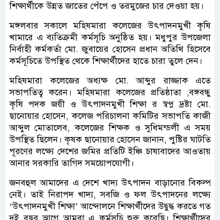
শিক্ষার্থীকে উন্নত জাতের পেঁপে ও তরমুজের চার দেওয়া হয়।
মঙ্গলবার সকালে মহিষমারা কলেজের উৎপাদনমুখী কৃষি
খামারে এ ব্যতিক্রমী কর্মসূচি অনুষ্ঠিত হয়। মধুপুর উপজেলা
নির্বাহী কর্মকর্তা মো. জুবায়ের হোসেন প্রধান অতিথি হিসেবে
কর্মসূচিতে উপস্থিত থেকে শিক্ষার্থীদের হাতে চারা তুলে দেন।
মহিষমারা কলেজের অধ্যক্ষ মো. আব্দুর রাজ্জাক এতে
সভাপতিত্ব করেন। মহিষমারা কলেজের প্রতিষ্ঠাতা ,বঙ্গবন্ধু
কৃষি পদক জয়ী ও উৎপাদনমুখী শিক্ষা র স্বপ্ন দ্রষ্টা মো.
ছানোয়ার হোসেন, কলেজ পরিচালনা কমিটির সভাপতি কাজী
আব্দুল মোতালেব, কলেজের শিক্ষক ও সুধিমন্ডলী এ সময়
উপস্থিত ছিলেন। কৃষক ছানোয়ার হোসেন জানান, পুষ্টির ঘাটতি
পূরণের লক্ষ্যে দেশের জমির প্রতিটি ইঞ্চি চাষাবাদের আওতায়
আনার সরকারি তাগিদ সময়োপযোগী।
জনবহুল আমাদের এ দেশে খাদ্য উৎপাদন বাড়ানোর বিকল্প
নেই। তাই নিরাপদ খাদ্য, সবজি ও ফল উৎপাদনের লক্ষ্যে
‘উৎপাদনমুখী শিক্ষা’ আন্দোলনে শিক্ষার্থীদের উদ্বুদ্ধ করতে গত
দুই বছর আগে আমরা এ কর্মসূচি শুরু করেছি। শিক্ষার্থীদের