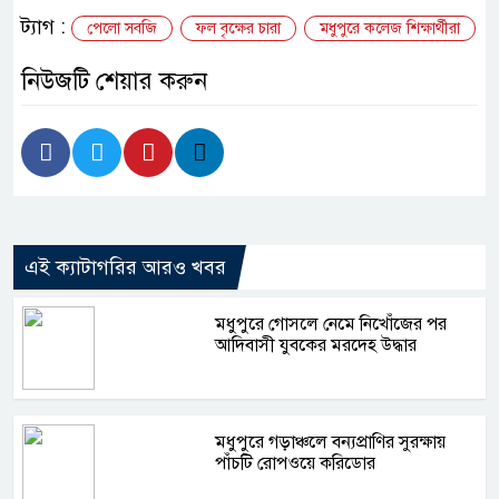
ট্যাগ :
পেলো সবজি
ফল বৃক্ষের চারা
মধুপুরে কলেজ শিক্ষার্থীরা
নিউজটি শেয়ার করুন
এই ক্যাটাগরির আরও খবর
মধুপুরে গোসলে নেমে নিখোঁজের পর
আদিবাসী যুবকের মরদেহ উদ্ধার
মধুপুরে গড়াঞ্চলে বন্যপ্রাণির সুরক্ষায়
পাঁচটি রোপওয়ে করিডোর