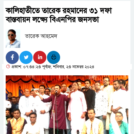
কালিহাতীতে তারেক রহমানের ৩১ দফা
বাস্তবায়ন লক্ষ্যে বিএনপির জনসভা
তারেক আহমেদ
প্রকাশ: ০৭:৩৪:২৩ পূর্বাহ্ন, শনিবার, ২৩ নভেম্বর ২০২৪