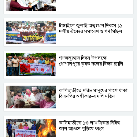
টাঙ্গাইলে জুলাই অভ্যুত্থান দিবসে ১১
দলীয় ঐক্যের সমাবেশ ও গণ মিছিল
গণঅভ্যুত্থান দিবস উপলক্ষে
গোপালপুরে কৃষক দলের বিজয় র‍্যালি
কালিহাতীতে দরিদ্র মানুষের পাশে থাকা
বিএনপির অঙ্গীকার-এমপি মতিন
কালিহাতীতে ১৩ লাখ টাকার নিষিদ্ধ
জাল আগুনে পুড়িয়ে ধ্বংস