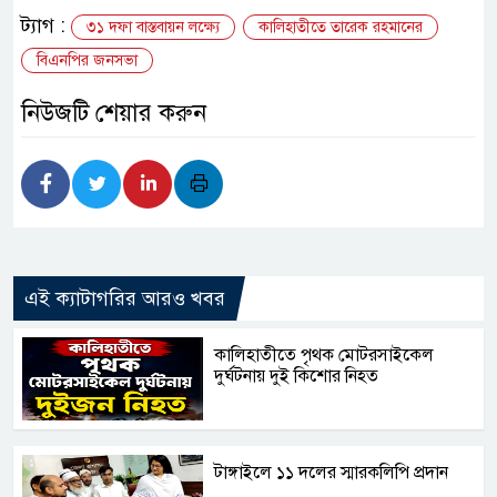
ট্যাগ :
৩১ দফা বাস্তবায়ন লক্ষ্যে
কালিহাতীতে তারেক রহমানের
বিএনপির জনসভা
নিউজটি শেয়ার করুন
এই ক্যাটাগরির আরও খবর
কালিহাতীতে পৃথক মোটরসাইকেল
দুর্ঘটনায় দুই কিশোর নিহত
টাঙ্গাইলে ১১ দলের স্মারকলিপি প্রদান