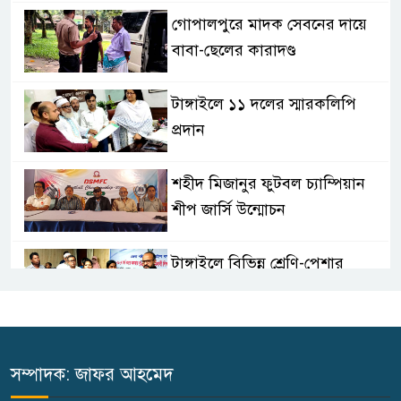
গোপালপুরে মাদক সেবনের দায়ে
বাবা-ছেলের কারাদণ্ড
টাঙ্গাইলে ১১ দলের স্মারকলিপি
প্রদান
শহীদ মিজানুর ফুটবল চ্যাম্পিয়ান
শীপ জার্সি উন্মোচন
টাঙ্গাইলে বিভিন্ন শ্রেণি-পেশার
উপকারভোগীদের মাঝে চেক বিতরণ
দেশকে অস্থিতিশীল করার ষড়যন্ত্র
করছে স্বৈরাচারের দোসররা-প্রতিমন্ত্রী
সম্পাদক: জাফর আহমেদ
টুকু