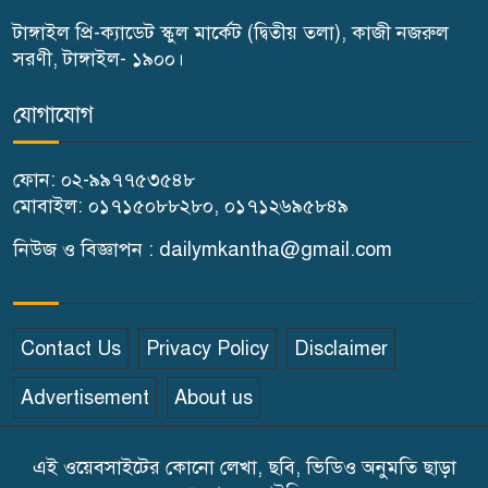
টাঙ্গাইল প্রি-ক্যাডেট স্কুল মার্কেট (দ্বিতীয় তলা), কাজী নজরুল
টাঙ্গাইলে জুলাই অভ্যুত্থান দিবসে ১১
সরণী, টাঙ্গাইল- ১৯০০।
দলীয় ঐক্যের সমাবেশ ও গণ মিছিল
যোগাযোগ
টাঙ্গাইলে জুলাই অভ্যুত্থান দিবসে
ফোন: ০২-৯৯৭৭৫৩৫৪৮
জেলা প্রশাসনের নানা কর্মসূচি
মোবাইল: ০১৭১৫০৮৮২৮০, ০১৭১২৬৯৫৮৪৯
৫দিন অনশনের পর বিয়ে,
নিউজ ও বিজ্ঞাপন : dailymkantha@gmail.com
গোপালপুরে সেই নববধূর ঝুলন্ত
মরদেহ উদ্ধার
Contact Us
Privacy Policy
Disclaimer
বাসাইলে সুন্না আব্বাছিয়া উচ্চ
Advertisement
About us
বিদ্যালয়ে জুলাই গণঅভ্যুত্থান দিবস
পালন
এই ওয়েবসাইটের কোনো লেখা, ছবি, ভিডিও অনুমতি ছাড়া