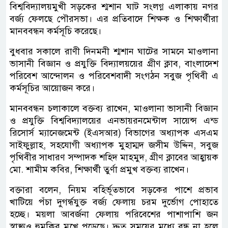
বিশ্ববিদ্যালয়মুখী সড়কের শ্মশান ঘাট সংলগ্ন এলাকায় নগর
বর্জ্য ফেলছে পৌরসভা। এর প্রতিবাদে শিক্ষক ও শিক্ষার্থীরা
মানববন্ধন কর্মসূচি করেছে।
বুধবার সকালে রাণী দিনমনী শ্মশান ঘাটের সামনে মাওলানা
ভাসানী বিজ্ঞান ও প্রযুক্তি বিদ্যালয়য়ের গ্রীণ ক্লাব, বাংলাদেশ
পরিবেশ আন্দোলন ও পরিবেশবাদী সংগঠন সবুজ পৃথিবী এ
কর্মসূচির আয়োজন করে।
মানববন্ধন চলাকালে বক্তব্য রাখেন, মাওলানা ভাসানী বিজ্ঞান
ও প্রযুক্তি বিশ্ববিদ্যালয়ের এনভায়রনমেন্টাল সায়েন্স এন্ড
রিসোর্স ম্যানেজমেন্ট (ইএসআর) বিভাগের অধ্যাপক এসএম
সাইফুল্লাহ, সহযোগী অধ্যাপক মুহাম্মদ জসীম উদ্দিন, সবুজ
পৃথিবীর সাধারণ সম্পাদক শহিদ মাহমুদ, গ্রীণ ক্লাবের আহ্বায়ক
মো. শামীম কবির, শিক্ষার্থী তুর্ণা প্রমুখ বক্তব্য রাখেন।
বক্তারা বলেন, নিয়ম বহির্ভূতভাবে সড়কের পাশে প্রভাব
খাটিয়ে পঁচা দুগর্ন্ধযুক্ত বর্জ্য ফেলায় চরম দুর্ভোগ পোহাতে
হচ্ছে। ময়লা আবর্জনা ফেলায় পরিবেশের পাশাপাশি জন
স্বাস্থ্যও হুমকির মুখে পড়েছে। দ্রুত সময়ের মধ্যে বন্ধ না হলে