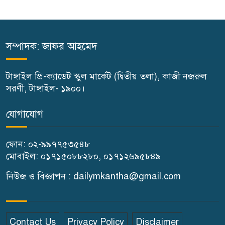
বাসাইলে সুন্না আব্বাছিয়া উচ্চ
বিদ্যালয়ে জুলাই গণঅভ্যুত্থান দিবস
পালন
সম্পাদক: জাফর আহমেদ
বাতিঘর আদর্শ পাঠাগারের উদ্যোগে
টাঙ্গাইল প্রি-ক্যাডেট স্কুল মার্কেট (দ্বিতীয় তলা), কাজী নজরুল
ফ্রি ব্লাড গ্রুপিং ক্যাম্পেইন
সরণী, টাঙ্গাইল- ১৯০০।
গণঅভ্যুত্থান দিবস উপলক্ষে
যোগাযোগ
গোপালপুরে কৃষক দলের বিজয়
র‍্যালি
ফোন: ০২-৯৯৭৭৫৩৫৪৮
মোবাইল: ০১৭১৫০৮৮২৮০, ০১৭১২৬৯৫৮৪৯
ঘাটাইলে রাস্তা পারাপারের সময়
নিউজ ও বিজ্ঞাপন : dailymkantha@gmail.com
বাসের চাপায় পথচারী নারীর মৃত্যু
বিন্দুবাসিনী সরকারি বালিকা উচ্চ
Contact Us
Privacy Policy
Disclaimer