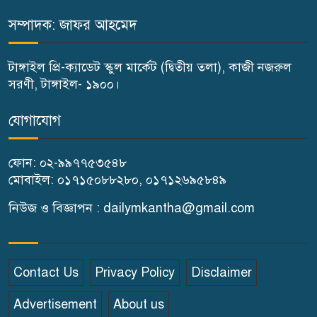
পালন
সম্পাদক: জাফর আহমেদ
বাতিঘর আদর্শ পাঠাগারের উদ্যোগে
টাঙ্গাইল প্রি-ক্যাডেট স্কুল মার্কেট (দ্বিতীয় তলা), কাজী নজরুল
ফ্রি ব্লাড গ্রুপিং ক্যাম্পেইন
সরণী, টাঙ্গাইল- ১৯০০।
গণঅভ্যুত্থান দিবস উপলক্ষে
যোগাযোগ
গোপালপুরে কৃষক দলের বিজয়
র‍্যালি
ফোন: ০২-৯৯৭৭৫৩৫৪৮
মোবাইল: ০১৭১৫০৮৮২৮০, ০১৭১২৬৯৫৮৪৯
ঘাটাইলে রাস্তা পারাপারের সময়
নিউজ ও বিজ্ঞাপন : dailymkantha@gmail.com
বাসের চাপায় পথচারী নারীর মৃত্যু
বিন্দুবাসিনী সরকারি বালিকা উচ্চ
Contact Us
Privacy Policy
Disclaimer
বিদ্যালয়ে গণঅভ্যুত্থান দিবস পালিত
Advertisement
About us