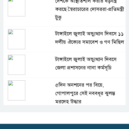
দেশকে অস্থিতিশীল করার ষড়যন্ত্র
করছে স্বৈরাচারের দোসররা-প্রতিমন্ত্রী
টুকু
টাঙ্গাইলে জুলাই অভ্যুত্থান দিবসে ১১
দলীয় ঐক্যের সমাবেশ ও গণ মিছিল
টাঙ্গাইলে জুলাই অভ্যুত্থান দিবসে
জেলা প্রশাসনের নানা কর্মসূচি
৫দিন অনশনের পর বিয়ে,
গোপালপুরে সেই নববধূর ঝুলন্ত
মরদেহ উদ্ধার
বাসাইলে সুন্না আব্বাছিয়া উচ্চ
বিদ্যালয়ে জুলাই গণঅভ্যুত্থান দিবস