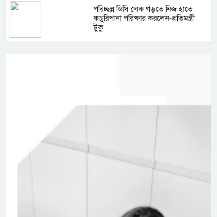
পরিচ্ছন্ন ডিসি লেক গড়তে নিজ হাতে
কচুরিপানা পরিষ্কার করলেন-প্রতিমন্ত্রী
টুকু