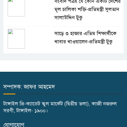
সংবাদ পত্রই যে কোন একটি দেশের
মূল চালিকা শক্তি-প্রতিমন্ত্রী সুলতান
সালাউদ্দিন টুকু
সাড়ে ৩ হাজার এতিম শিক্ষার্থীকে
খাবার খাওয়ালেন-প্রতিমন্ত্রী টুকু
টাঙ্গাইলে জে এফ এ অনুর্ধ্ব-১৪ নারী
ফুটবলের উদ্বোধন
টাঙ্গাইলে ভাষা কর্মশালা ও পুরষ্কার
সম্পাদক: জাফর আহমেদ
বিতরণ
টাঙ্গাইল প্রি-ক্যাডেট স্কুল মার্কেট (দ্বিতীয় তলা), কাজী নজরুল
টাঙ্গাইলে নিহত বাস মালিকদের
সরণী, টাঙ্গাইল- ১৯০০।
পরিবারকে অনুদান ও সম্মাননা প্রদান
যোগাযোগ