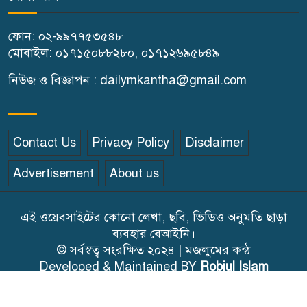
কালিহাতীতে নতুন সেতু নির্মাণের
ফোন: ০২-৯৯৭৭৫৩৫৪৮
ভিত্তিপ্রস্তর স্থাপন
মোবাইল: ০১৭১৫০৮৮২৮০, ০১৭১২৬৯৫৮৪৯
কালিহাতীতে পৃথক মোটরসাইকেল
নিউজ ও বিজ্ঞাপন : dailymkantha@gmail.com
দুর্ঘটনায় দুই কিশোর নিহত
গোপালপুরে মাদক সেবনের দায়ে
Contact Us
Privacy Policy
Disclaimer
বাবা-ছেলের কারাদণ্ড
Advertisement
About us
এই ওয়েবসাইটের কোনো লেখা, ছবি, ভিডিও অনুমতি ছাড়া
ব্যবহার বেআইনি।
© সর্বস্বত্ব সংরক্ষিত ২০২৪ | মজলুমের কন্ঠ
Developed & Maintained BY
Robiul Islam