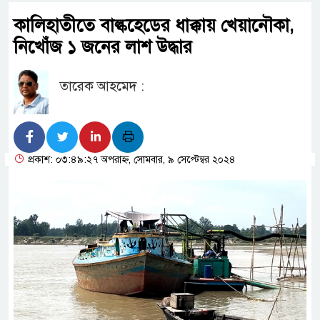
কালিহাতীতে বাল্কহেডের ধাক্কায় খেয়ানৌকা,
নিখোঁজ ১ জনের লাশ উদ্ধার
তারেক আহমেদ :
প্রকাশ: ০৩:৪৯:২৭ অপরাহ্ন, সোমবার, ৯ সেপ্টেম্বর ২০২৪