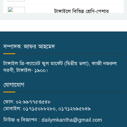
টাঙ্গাইলে বিভিন্ন শ্রেণি-পেশার
উপকারভোগীদের মাঝে চেক বিতরণ
দেশকে অস্থিতিশীল করার ষড়যন্ত্র
করছে স্বৈরাচারের দোসররা-প্রতিমন্ত্রী
সম্পাদক: জাফর আহমেদ
টুকু
টাঙ্গাইল প্রি-ক্যাডেট স্কুল মার্কেট (দ্বিতীয় তলা), কাজী নজরুল
টাঙ্গাইলে জুলাই অভ্যুত্থান দিবসে ১১
সরণী, টাঙ্গাইল- ১৯০০।
দলীয় ঐক্যের সমাবেশ ও গণ মিছিল
যোগাযোগ
টাঙ্গাইলে জুলাই অভ্যুত্থান দিবসে
ফোন: ০২-৯৯৭৭৫৩৫৪৮
জেলা প্রশাসনের নানা কর্মসূচি
মোবাইল: ০১৭১৫০৮৮২৮০, ০১৭১২৬৯৫৮৪৯
৫দিন অনশনের পর বিয়ে,
নিউজ ও বিজ্ঞাপন : dailymkantha@gmail.com