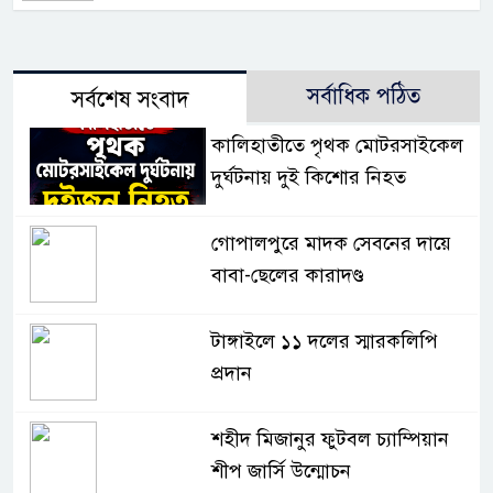
সর্বাধিক পঠিত
সর্বশেষ সংবাদ
কালিহাতীতে পৃথক মোটরসাইকেল
দুর্ঘটনায় দুই কিশোর নিহত
গোপালপুরে মাদক সেবনের দায়ে
বাবা-ছেলের কারাদণ্ড
টাঙ্গাইলে ১১ দলের স্মারকলিপি
প্রদান
শহীদ মিজানুর ফুটবল চ্যাম্পিয়ান
শীপ জার্সি উন্মোচন