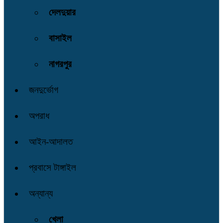
দেলদুয়ার
বাসাইল
নাগরপুর
জনদুর্ভোগ
অপরাধ
আইন-আদালত
প্রবাসে টাঙ্গাইল
অন্যান্য
খেলা