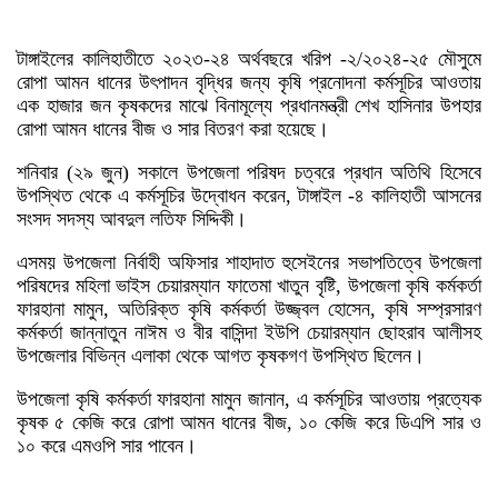
টাঙ্গাইলের কালিহাতীতে ২০২৩-২৪ অর্থবছরে খরিপ -২/২০২৪-২৫ মৌসুমে
রোপা আমন ধানের উৎপাদন বৃদ্ধির জন্য কৃষি প্রনোদনা কর্মসূচির আওতায়
এক হাজার জন কৃষকদের মাঝে বিনামূল্যে প্রধানমন্ত্রী শেখ হাসিনার উপহার
রোপা আমন ধানের বীজ ও সার বিতরণ করা হয়েছে।
শনিবার (২৯ জুন) সকালে উপজেলা পরিষদ চত্বরে প্রধান অতিথি হিসেবে
উপস্থিত থেকে এ কর্মসূচির উদ্বোধন করেন, টাঙ্গাইল -৪ কালিহাতী আসনের
সংসদ সদস্য আবদুল লতিফ সিদ্দিকী।
এসময় উপজেলা নির্বাহী অফিসার শাহাদাত হুসেইনের সভাপতিত্বে উপজেলা
পরিষদের মহিলা ভাইস চেয়ারম্যান ফাতেমা খাতুন বৃষ্টি, উপজেলা কৃষি কর্মকর্তা
ফারহানা মামুন, অতিরিক্ত কৃষি কর্মকর্তা উজ্জ্বল হোসেন, কৃষি সম্প্রসারণ
কর্মকর্তা জান্নাতুন নাঈম ও বীর বাসিন্দা ইউপি চেয়ারম্যান ছোহরাব আলীসহ
উপজেলার বিভিন্ন এলাকা থেকে আগত কৃষকগণ উপস্থিত ছিলেন।
উপজেলা কৃষি কর্মকর্তা ফারহানা মামুন জানান, এ কর্মসূচির আওতায় প্রত্যেক
কৃষক ৫ কেজি করে রোপা আমন ধানের বীজ, ১০ কেজি করে ডিএপি সার ও
১০ করে এমওপি সার পাবেন।