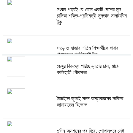
সংবাদ পত্রই যে কোন একটি দেশের মূল
চালিকা শক্তি-প্রতিমন্ত্রী সুলতান সালাউদ্দিন
টুকু
সাড়ে ৩ হাজার এতিম শিক্ষার্থীকে খাবার
খাওয়ালেন-প্রতিমন্ত্রী টুকু
ডেঙ্গুর বিরুদ্ধে পরিচ্ছন্নতার ঢাল, মাঠে
কালিহাতী পৌরসভা
টাঙ্গাইলে জে এফ এ অনুর্ধ্ব-১৪ নারী ফুটবলের
উদ্বোধন
টাঙ্গাইলে জুলাই সনদ বাস্তবায়নের দাবিতে
জামায়াতের বিক্ষোভ
টাঙ্গাইলে ভাষা কর্মশালা ও পুরষ্কার বিতরণ
৫দিন অনশনের পর বিয়ে, গোপালপুরে সেই