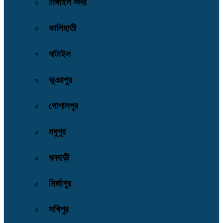
টাঙ্গাইল সদর
কালিহাতী
ঘাটাইল
ভূঞাপুর
গোপালপুর
মধুপুর
ধনবাড়ী
মির্জাপুর
সখিপুর