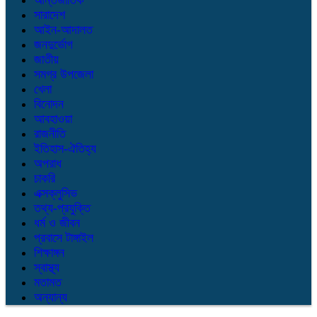
আন্তর্জাতিক
সারাদেশ
আইন-আদালত
জনদুর্ভোগ
জাতীয়
সমগ্র উপজেলা
খেলা
বিনোদন
আবহাওয়া
রাজনীতি
ইতিহাস-ঐতিহ্য
অপরাধ
চাকরি
এক্সক্লুসিভ
তথ্য-প্রযুক্তি
ধর্ম ও জীবন
প্রবাসে টাঙ্গাইল
শিক্ষাঙ্গন
স্বাস্থ্য
মতামত
অন্যান্য