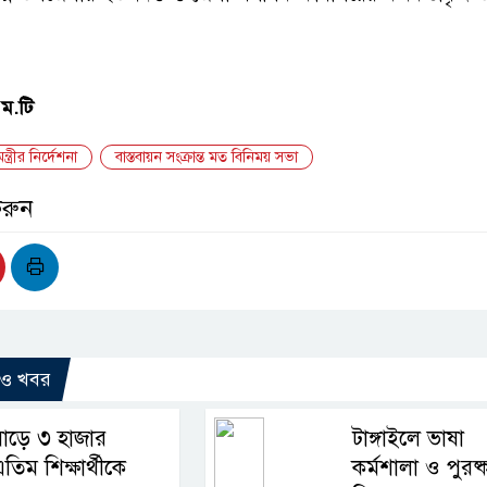
এম.টি
ন্ত্রীর নির্দেশনা
বাস্তবায়ন সংক্রান্ত মত বিনিময় সভা
করুন
রও খবর
াড়ে ৩ হাজার
টাঙ্গাইলে ভাষা
তিম শিক্ষার্থীকে
কর্মশালা ও পুরষ্