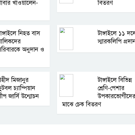
াবার খাওয়ালেন-
বিতরণ
াঙ্গাইলে নিহত বাস
টাঙ্গাইলে ১১ দল
মালিকদের
স্মারকলিপি প্রদা
পরিবারকে অনুদান ও
হীদ মিজানুর
টাঙ্গাইলে বিভিন্ন
ুটবল চ্যাম্পিয়ান
শ্রেণি-পেশার
ীপ জার্সি উন্মোচন
উপকারভোগীদে
মাঝে চেক বিতরণ