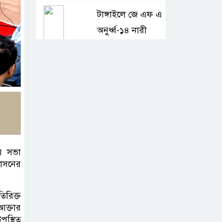
টাঙ্গাইলে জে এফ এ
অনুর্ধ্ব-১৪ নারী
ফুটবলের উদ্বোধন
টাঙ্গাইলে ভাষা
কর্মশালা ও পুরষ্কার
বিতরণ
টাঙ্গাইলে নিহত বাস
ময় সভা
মালিকদের
শাসনের
পরিবারকে অনুদান
ও সম্মাননা প্রদান
িরিক্ত
আক্তার
কালিহাতীতে নতুন
পস্থিত