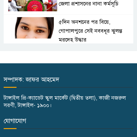
জেলা প্রশাসনের নানা কর্মসূচি
৫দিন অনশনের পর বিয়ে,
গোপালপুরে সেই নববধূর ঝুলন্ত
মরদেহ উদ্ধার
বাসাইলে সুন্না আব্বাছিয়া উচ্চ
বিদ্যালয়ে জুলাই গণঅভ্যুত্থান দিবস
পালন
সম্পাদক: জাফর আহমেদ
বাতিঘর আদর্শ পাঠাগারের উদ্যোগে
টাঙ্গাইল প্রি-ক্যাডেট স্কুল মার্কেট (দ্বিতীয় তলা), কাজী নজরুল
ফ্রি ব্লাড গ্রুপিং ক্যাম্পেইন
সরণী, টাঙ্গাইল- ১৯০০।
গণঅভ্যুত্থান দিবস উপলক্ষে
যোগাযোগ
গোপালপুরে কৃষক দলের বিজয়
র‍্যালি