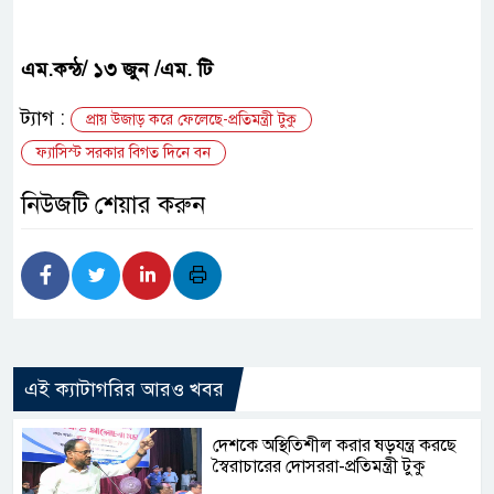
এম.কন্ঠ/ ১৩ জুন /এম. টি
ট্যাগ :
প্রায় উজাড় করে ফেলেছে-প্রতিমন্ত্রী টুকু
ফ্যাসিস্ট সরকার বিগত দিনে বন
নিউজটি শেয়ার করুন
এই ক্যাটাগরির আরও খবর
দেশকে অস্থিতিশীল করার ষড়যন্ত্র করছে
স্বৈরাচারের দোসররা-প্রতিমন্ত্রী টুকু