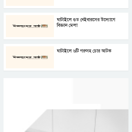
ঘাটাইলে গুড নেইবারসের উদ্যোগে
বিজ্ঞান মেলা
ঘাটাইলে ৬টি গরুসহ চোর আটক