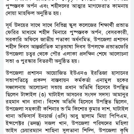
পুষ্পস্তবক অর্পন এবং শহীদদের আত্মার মাগফেরাত কামনায়
দোয়া মাহফিল অনুষ্ঠিত হয়।
সূর্য উদয়ের সাথে সাথে বিভিন্ন স্কুল কলেজের শিক্ষার্থী প্রভাত
ফেরির মাধ্যমে শহীদ মিনারে পুষ্পস্তবক অর্পন, বেসরকারী,
সরকারি অফিসে জাতীয় পতাকা অর্ধনমিত, উপজেলা প্রশাসন
শহীদ দিবস আন্তর্জাতিক মাতৃভাষা দিবস উপলক্ষে প্রভাতফেরি
উপজেলা চত্বর থেকে পৌর এলাকা প্রদক্ষিন শেষে আলোচনা
সভা ও পুরস্কার বিতরণী অনুষ্ঠিত হয়।
উপজেলা প্রশাসন আয়োজিত ইউএনও ইরতিজা হাসানের
সভাপতিত্বে প্রকল্প বাস্তবায়ন কর্মকর্তা এনামুল হকের
সঞ্চালনায় আলোচনা সভায় প্রধান অতিথি হিসেবে উপস্থিত
ছিলেন টাঙ্গাইল (৩) ঘাটাইল আসনের সংসদ সদস্য আমানুর
রহমান খান রানা। বিশেষ অতিথি হিসেবে উপস্থিত ছিলেন,
উপজেলা সহকারী কশিনার ভ’মি কিশোর কুমার দাশ, ঘাটাইল
থানা অফিসার্স ইনচার্জ (ওসি) আবু ছালাম মিয়া পিপিএম,
ইন্সপেক্টর (তদন্ত) সজল খান, উপজেলা পরিষদের মহিলা
ভাইস চেয়ারম্যান শাহিনা সুলতানা শিল্পি, উপজেলা কৃষি