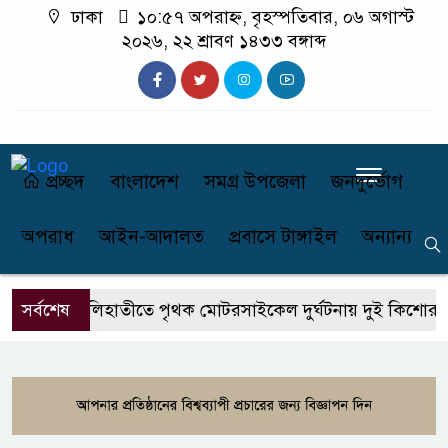
ঢাকা
১০:৫৭ অপরাহ্ন, বৃহস্পতিবার, ০৬ অগাস্ট
২০২৬, ২২ শ্রাবণ ১৪৩৩ বঙ্গাব্দ
প্রচ্ছদ
বাংলাদেশ
সমগ্র উপজেলা
জনদুর্ভোগ
অপরাধ
আইন-আদালত
প্রবাসে টাঙ্গাইল
অন্যান্য
সর্বশেষ
কালিহাতীতে পৃথক মোটরসাইকেল দুর্ঘটনায় দুই কিশোর নিহ