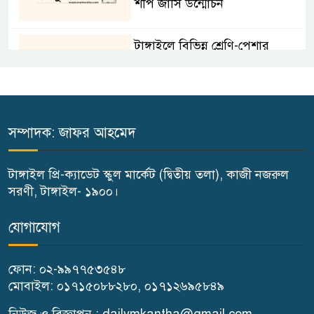
শীপ জার্সি উন্মোচন
টাঙ্গাইলে বিভিন্ন শ্রেণি-পেশার
উপকারভোগীদের মাঝে চেক বিতরণ
দেশকে অস্থিতিশীল করার ষড়যন্ত্র
করছে স্বৈরাচারের দোসররা-প্রতিমন্ত্রী
সম্পাদক: জাফর আহমেদ
টুকু
টাঙ্গাইল প্রি-ক্যাডেট স্কুল মার্কেট (দ্বিতীয় তলা), কাজী নজরুল
টাঙ্গাইলে জুলাই অভ্যুত্থান দিবসে ১১
সরণী, টাঙ্গাইল- ১৯০০।
দলীয় ঐক্যের সমাবেশ ও গণ মিছিল
যোগাযোগ
টাঙ্গাইলে জুলাই অভ্যুত্থান দিবসে
ফোন: ০২-৯৯৭৭৫৩৫৪৮
জেলা প্রশাসনের নানা কর্মসূচি
মোবাইল: ০১৭১৫০৮৮২৮০, ০১৭১২৬৯৫৮৪৯
৫দিন অনশনের পর বিয়ে,