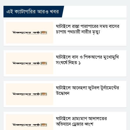
এই ক্যাটাগরির আরও খবর
ঘাটাইলে রাস্তা পারাপারের সময় বাসের
চাপায় পথচারী নারীর মৃত্যু
ঘাটাইলে বাস ও পিকআপের মুখোমুখি
সংঘর্ষে নিহত ১
ঘাটাইলে আনেহলা ফুটবল টুর্নামেন্টের
উদ্ধোধন
ঘাটাইলে ভ্রাম্যমাণ আদালতের
অভিযানে ড্রেজার ধ্বংশ