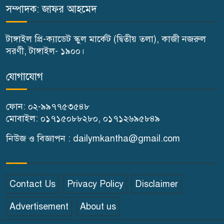
করছে স্বৈরাচারের দোসররা-প্রতিমন্ত্রী
সম্পাদক: জাফর আহমেদ
টুকু
টাঙ্গাইল প্রি-ক্যাডেট স্কুল মার্কেট (দ্বিতীয় তলা), কাজী নজরুল
টাঙ্গাইলে জুলাই অভ্যুত্থান দিবসে ১১
সরণী, টাঙ্গাইল- ১৯০০।
দলীয় ঐক্যের সমাবেশ ও গণ মিছিল
যোগাযোগ
টাঙ্গাইলে জুলাই অভ্যুত্থান দিবসে
ফোন: ০২-৯৯৭৭৫৩৫৪৮
জেলা প্রশাসনের নানা কর্মসূচি
মোবাইল: ০১৭১৫০৮৮২৮০, ০১৭১২৬৯৫৮৪৯
৫দিন অনশনের পর বিয়ে,
নিউজ ও বিজ্ঞাপন : dailymkantha@gmail.com
গোপালপুরে সেই নববধূর ঝুলন্ত
মরদেহ উদ্ধার
Contact Us
Privacy Policy
Disclaimer
বাসাইলে সুন্না আব্বাছিয়া উচ্চ
Advertisement
About us
বিদ্যালয়ে জুলাই গণঅভ্যুত্থান দিবস
পালন