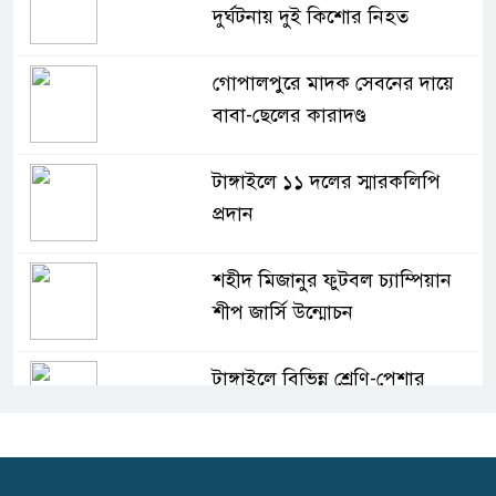
দুর্ঘটনায় দুই কিশোর নিহত
গোপালপুরে মাদক সেবনের দায়ে
বাবা-ছেলের কারাদণ্ড
টাঙ্গাইলে ১১ দলের স্মারকলিপি
প্রদান
শহীদ মিজানুর ফুটবল চ্যাম্পিয়ান
শীপ জার্সি উন্মোচন
টাঙ্গাইলে বিভিন্ন শ্রেণি-পেশার
উপকারভোগীদের মাঝে চেক বিতরণ
দেশকে অস্থিতিশীল করার ষড়যন্ত্র