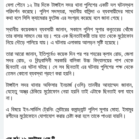
বেলা পৌনে ১২ টার দিকে টাঙ্গাইল সদর থানা পুলিশের একটি দল ঘটনস্থল
পরিদর্শন করেছে। পুলিশ সদস্যরা, স্থানীয় বাসিন্দা ও ব্যবসায়ীদের সাথে
কথা বলে সিসি ক্যামেরার ফুটেজ এর সংগ্রহ করেছে বলে জানা গেছে।
স্থানীয় কয়েকজন ব্যবসায়ী জানান, সকালে পুলিশ সুপার কবুতরের খোঁজে
তার বাসার সামনে বের হয়। পরে এক ছিনতাইকারী তার হাত থেকে মুঠোফোন
নিয়ে দৌড়ে পালিয়ে যায়। এ ঘটনায় এলাকায় আলড়ন সৃষ্টি হয়েছে।
তারা আরো জানান, ইতিপূর্বেও কয়েক দিন পর পর শহরের ক্লাব রোড, জেলা
সদর রোড, ও বিন্দুবাসিনী সরকারি বালিকা উচ্চ বিদ্যালয়ের পাশ থেকে
ছিনতাই এর ঘটনা ঘটছে। সে সব ছিনতাই এর ঘটনায় পুলিশের পক্ষ থেকে
তেমন কোনো ব্যবস্থা গ্রহণ করা হয়নি।
টাঙ্গাইল সদর থানার অফিসার ইনচার্জ (ওসি) তানবীর আহাম্মেদ জানান,
যেহেতু অস্ত্র ঠেকিয়ে মুঠোফোন নেয়া হয়নি তাই এটাকে ছিনতাই বলা যাবে
না।
এ বিষয়ে ইন-সার্ভিস ট্রেনিং সেন্টারের কমান্ড্যান্ট পুলিশ সুপার মোহা. ইমামুর
রশীদের মুঠোফোনে যোগাযোগ করার চেষ্টা করা হলে তাকে পাওয়া যায়নি।
এম.কন্ঠ/ ১৯ অক্টোবর /এম.টি