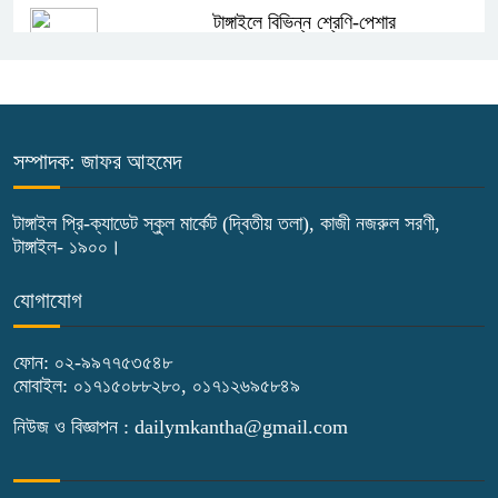
টাঙ্গাইলে বিভিন্ন শ্রেণি-পেশার
উপকারভোগীদের মাঝে চেক বিতরণ
দেশকে অস্থিতিশীল করার ষড়যন্ত্র করছে
স্বৈরাচারের দোসররা-প্রতিমন্ত্রী টুকু
সম্পাদক: জাফর আহমেদ
টাঙ্গাইলে জুলাই অভ্যুত্থান দিবসে ১১ দলীয়
টাঙ্গাইল প্রি-ক্যাডেট স্কুল মার্কেট (দ্বিতীয় তলা), কাজী নজরুল সরণী,
টাঙ্গাইল- ১৯০০।
ঐক্যের সমাবেশ ও গণ মিছিল
যোগাযোগ
টাঙ্গাইলে জুলাই অভ্যুত্থান দিবসে জেলা
প্রশাসনের নানা কর্মসূচি
ফোন: ০২-৯৯৭৭৫৩৫৪৮
মোবাইল: ০১৭১৫০৮৮২৮০, ০১৭১২৬৯৫৮৪৯
৫দিন অনশনের পর বিয়ে, গোপালপুরে সেই
নিউজ ও বিজ্ঞাপন : dailymkantha@gmail.com
নববধূর ঝুলন্ত মরদেহ উদ্ধার