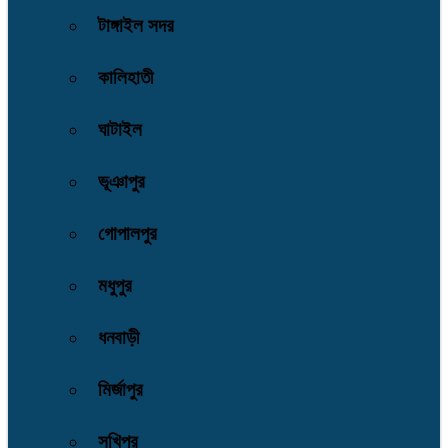
টাঙ্গাইল সদর
কালিহাতী
ঘাটাইল
ভূঞাপুর
গোপালপুর
মধুপুর
ধনবাড়ী
মির্জাপুর
সখিপুর