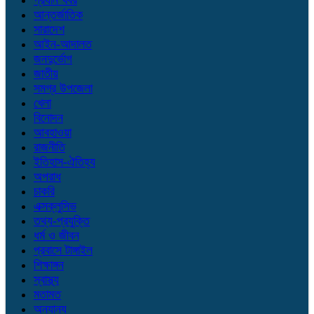
প্রধান খবর
আন্তর্জাতিক
সারাদেশ
আইন-আদালত
জনদুর্ভোগ
জাতীয়
সমগ্র উপজেলা
খেলা
বিনোদন
আবহাওয়া
রাজনীতি
ইতিহাস-ঐতিহ্য
অপরাধ
চাকরি
এক্সক্লুসিভ
তথ্য-প্রযুক্তি
ধর্ম ও জীবন
প্রবাসে টাঙ্গাইল
শিক্ষাঙ্গন
স্বাস্থ্য
মতামত
অন্যান্য