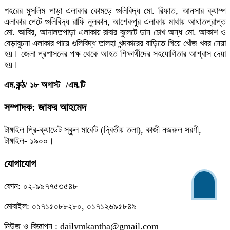
শহরের মুসলিম পাড়া এলাকার কোমড়ে গুলিবিদ্ধ মো. রিফাত, আনসার ক্যাম্প
এলাকার পেটে গুলিবিদ্ধ রাফি নুলকান, আশেকপুর এলাকায় মাথায় আঘাতপ্রাপ্ত
মো. আবির, আদালতপাড়া এলাকায় রাবার বুলেটে ডান চোখ অন্ধ মো. আকাশ ও
বেড়াবুচনা এলাকার পায়ে গুলিবিদ্ধ তালহা খন্দকারের বাড়িতে গিয়ে খোঁজ খবর নেয়া
হয়। জেলা প্রশাসনের পক্ষ থেকে আহত শিক্ষার্থীদের সহযোগিতার আশ্বাস দেয়া
হয়।
এম.কন্ঠ/ ১৮ অগাস্ট /এম.টি
সম্পাদক: জাফর আহমেদ
টাঙ্গাইল প্রি-ক্যাডেট স্কুল মার্কেট (দ্বিতীয় তলা), কাজী নজরুল সরণী,
টাঙ্গাইল- ১৯০০।
যোগাযোগ
ফোন: ০২-৯৯৭৭৫৩৫৪৮
মোবাইল: ০১৭১৫০৮৮২৮০, ০১৭১২৬৯৫৮৪৯
নিউজ ও বিজ্ঞাপন : dailymkantha@gmail.com