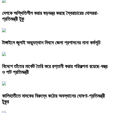
দেশকে অস্থিতিশীল করার ষড়যন্ত্র করছে স্বৈরাচারের দোসররা-
প্রতিমন্ত্রী টুকু
টাঙ্গাইলে জুলাই অভ্যুত্থান দিবসে জেলা প্রশাসনের নানা কর্মসূচি
বিদেশে তাঁতের মার্কেট তৈরি করে রপ্তানী করার পরিকল্পনা রয়েছে-বস্ত্র
ও পাট প্রতিমন্ত্রী
কালিহাতীতে মাদকের বিরুদ্ধে কঠোর অবস্থানের ঘোষণা-প্রতিমন্ত্রী
টুকুর