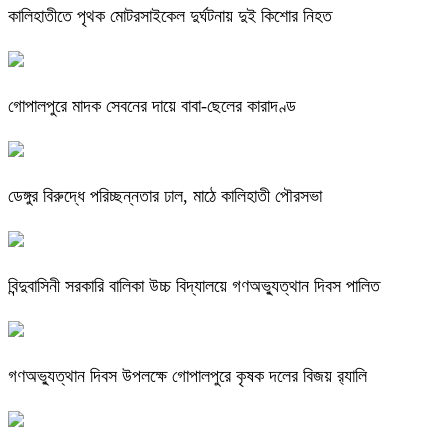
কালিহাতীতে পৃথক মোটরসাইকেল দুর্ঘটনায় দুই কিশোর নিহত
গোপালপুরে মাদক সেবনের দায়ে বাবা-ছেলের কারাদণ্ড
ডেঙ্গুর বিরুদ্ধে পরিচ্ছন্নতার ঢাল, মাঠে কালিহাতী পৌরসভা
বিন্দুবাসিনী সরকারি বালিকা উচ্চ বিদ্যালয়ে গণঅভ্যুত্থান দিবস পালিত
গণঅভ্যুত্থান দিবস উপলক্ষে গোপালপুরে কৃষক দলের বিজয় র‍্যালি