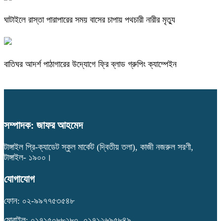
ঘাটাইলে রাস্তা পারাপারের সময় বাসের চাপায় পথচারী নারীর মৃত্যু
বাতিঘর আদর্শ পাঠাগারের উদ্যোগে ফ্রি ব্লাড গ্রুপিং ক্যাম্পেইন
সম্পাদক: জাফর আহমেদ
টাঙ্গাইল প্রি-ক্যাডেট স্কুল মার্কেট (দ্বিতীয় তলা), কাজী নজরুল সরণী,
টাঙ্গাইল- ১৯০০।
যোগাযোগ
ফোন: ০২-৯৯৭৭৫৩৫৪৮
মোবাইল: ০১৭১৫০৮৮২৮০, ০১৭১২৬৯৫৮৪৯