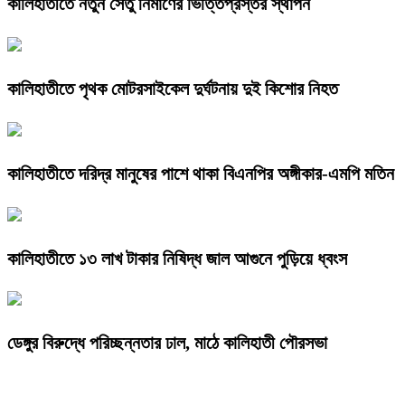
কালিহাতীতে নতুন সেতু নির্মাণের ভিত্তিপ্রস্তর স্থাপন
কালিহাতীতে পৃথক মোটরসাইকেল দুর্ঘটনায় দুই কিশোর নিহত
কালিহাতীতে দরিদ্র মানুষের পাশে থাকা বিএনপির অঙ্গীকার-এমপি মতিন
কালিহাতীতে ১৩ লাখ টাকার নিষিদ্ধ জাল আগুনে পুড়িয়ে ধ্বংস
ডেঙ্গুর বিরুদ্ধে পরিচ্ছন্নতার ঢাল, মাঠে কালিহাতী পৌরসভা