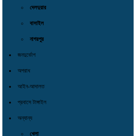
দেলদুয়ার
বাসাইল
নাগরপুর
জনদুর্ভোগ
অপরাধ
আইন-আদালত
প্রবাসে টাঙ্গাইল
অন্যান্য
খেলা