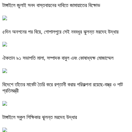
টাঙ্গাইলে জুলাই সনদ বাস্তবায়নের দাবিতে জামায়াতের বিক্ষোভ
৫দিন অনশনের পর বিয়ে, গোপালপুরে সেই নববধূর ঝুলন্ত মরদেহ উদ্ধার
ঐকতান ৯১ সভাপতি মালা, সম্পাদক বাবুল এবং কোষাধ্যক্ষ মোজাম্মেল
বিদেশে তাঁতের মার্কেট তৈরি করে রপ্তানী করার পরিকল্পনা রয়েছে-বস্ত্র ও পাট
প্রতিমন্ত্রী
টাঙ্গাইলে স্কুল শিক্ষিকার ঝুলন্ত মরদেহ উদ্ধার