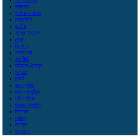
আন্তর্জাতিক
সারাদেশ
আইন-আদালত
জনদুর্ভোগ
জাতীয়
সমগ্র উপজেলা
খেলা
বিনোদন
আবহাওয়া
রাজনীতি
ইতিহাস-ঐতিহ্য
অপরাধ
চাকরি
এক্সক্লুসিভ
তথ্য-প্রযুক্তি
ধর্ম ও জীবন
প্রবাসে টাঙ্গাইল
শিক্ষাঙ্গন
স্বাস্থ্য
মতামত
অন্যান্য