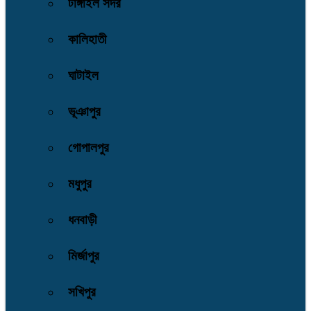
টাঙ্গাইল সদর
কালিহাতী
ঘাটাইল
ভূঞাপুর
গোপালপুর
মধুপুর
ধনবাড়ী
মির্জাপুর
সখিপুর