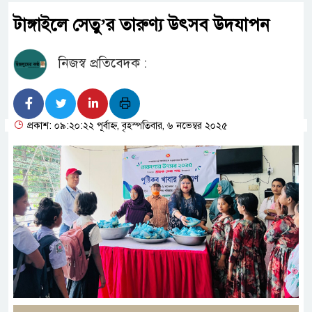
টাঙ্গাইলে সেতু’র তারুণ্য উৎসব উদযাপন
নিজস্ব প্রতিবেদক :
প্রকাশ: ০৯:২০:২২ পূর্বাহ্ন, বৃহস্পতিবার, ৬ নভেম্বর ২০২৫