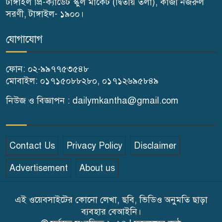
টাঙ্গাইল প্রি-ক্যাডেট স্কুল মার্কেট (দ্বিতীয় তলা), কাজী নজরুল
গোপালপুরে পাঁচ ক্যাটাগরিতে শ্রেষ্ঠ
সরণী, টাঙ্গাইল- ১৯০০।
মুন
যোগাযোগ
কালিহাতীতে মারধরের চার দিন পর
ফোন: ০২-৯৯৭৭৫৩৫৪৮
বৃদ্ধের মৃত্যু, তদন্তে পুলিশ
মোবাইল: ০১৭১৫০৮৮২৮০, ০১৭১২৬৯৫৮৪৯
সংবাদ পত্রই যে কোন একটি দেশের
নিউজ ও বিজ্ঞাপন : dailymkantha@gmail.com
মূল চালিকা শক্তি-প্রতিমন্ত্রী সুলতান
সালাউদ্দিন টুকু
Contact Us
Privacy Policy
Disclaimer
সাড়ে ৩ হাজার এতিম শিক্ষার্থীকে
Advertisement
About us
খাবার খাওয়ালেন-প্রতিমন্ত্রী টুকু
এই ওয়েবসাইটের কোনো লেখা, ছবি, ভিডিও অনুমতি ছাড়া
ব্যবহার বেআইনি।