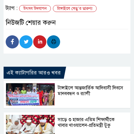
ট্যাগ :
উৎসব উদযাপন
টাঙ্গাইলে সেতু’র তারুণ্য
নিউজটি শেয়ার করুন
এই ক্যাটাগরির আরও খবর
টাঙ্গাইলে আন্তজার্তিক আদিবাসী দিবসে
মানববন্ধন ও র‌্যালী
সাড়ে ৩ হাজার এতিম শিক্ষার্থীকে
খাবার খাওয়ালেন-প্রতিমন্ত্রী টুকু