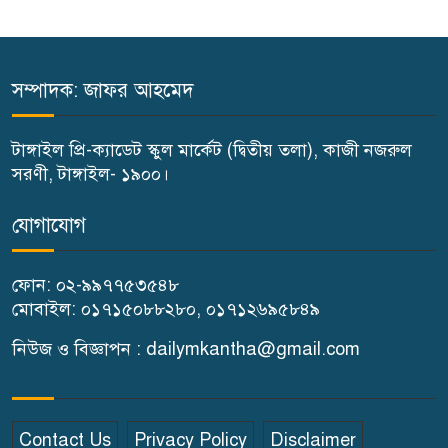
পরিবারকে অনুদান ও সম্মাননা প্রদান
কালিহাতীতে নতুন সেতু নির্মাণের
সম্পাদক: জাফর আহমেদ
ভিত্তিপ্রস্তর স্থাপন
টাঙ্গাইল প্রি-ক্যাডেট স্কুল মার্কেট (দ্বিতীয় তলা), কাজী নজরুল
কালিহাতীতে পৃথক মোটরসাইকেল
সরণী, টাঙ্গাইল- ১৯০০।
দুর্ঘটনায় দুই কিশোর নিহত
যোগাযোগ
গোপালপুরে মাদক সেবনের দায়ে
ফোন: ০২-৯৯৭৭৫৩৫৪৮
বাবা-ছেলের কারাদণ্ড
মোবাইল: ০১৭১৫০৮৮২৮০, ০১৭১২৬৯৫৮৪৯
টাঙ্গাইলে ১১ দলের স্মারকলিপি
নিউজ ও বিজ্ঞাপন : dailymkantha@gmail.com
প্রদান
শহীদ মিজানুর ফুটবল চ্যাম্পিয়ান
Contact Us
Privacy Policy
Disclaimer