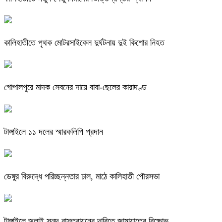
কালিহাতীতে পৃথক মোটরসাইকেল দুর্ঘটনায় দুই কিশোর নিহত
গোপালপুরে মাদক সেবনের দায়ে বাবা-ছেলের কারাদণ্ড
টাঙ্গাইলে ১১ দলের স্মারকলিপি প্রদান
ডেঙ্গুর বিরুদ্ধে পরিচ্ছন্নতার ঢাল, মাঠে কালিহাতী পৌরসভা
টাঙ্গাইলে জুলাই সনদ বাস্তবায়নের দাবিতে জামায়াতের বিক্ষোভ