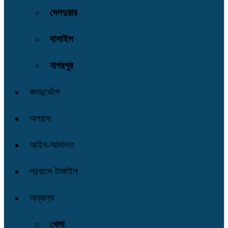
দেলদুয়ার
বাসাইল
নাগরপুর
জনদুর্ভোগ
অপরাধ
আইন-আদালত
প্রবাসে টাঙ্গাইল
অন্যান্য
খেলা