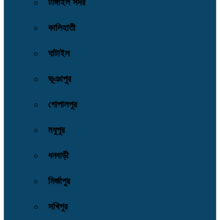
টাঙ্গাইল সদর
কালিহাতী
ঘাটাইল
ভূঞাপুর
গোপালপুর
মধুপুর
ধনবাড়ী
মির্জাপুর
সখিপুর