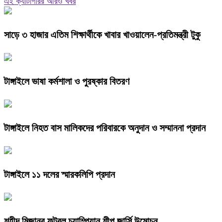
এই ক্যাটাগরির আরও খবর
সাড়ে ৩ হাজার এতিম শিক্ষার্থীকে খাবার খাওয়ালেন-প্রতিমন্ত্রী টুকু
টাঙ্গাইলে ভাষা কর্মশালা ও পুরষ্কার বিতরণ
টাঙ্গাইলে নিহত বাস মালিকদের পরিবারকে অনুদান ও সম্মাননা প্রদান
টাঙ্গাইলে ১১ দলের স্মারকলিপি প্রদান
শহীদ মিজানুর ফুটবল চ্যাম্পিয়ান শীপ জার্সি উন্মোচন