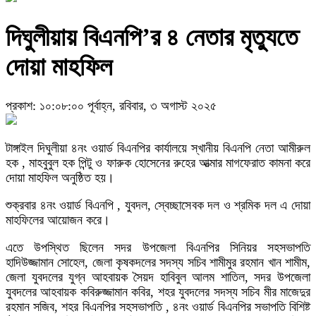
দিঘুলীয়ায় বিএনপি’র ৪ নেতার মৃত্যুতে
দোয়া মাহফিল
প্রকাশ: ১০:০৮:০০ পূর্বাহ্ন, রবিবার, ৩ অগাস্ট ২০২৫
টাঙ্গাইল দিঘুলীয়া ৪নং ওয়ার্ড বিএনপির কার্যালয়ে স্খানীয় বিএনপি নেতা আমীরুল
হক , মাহবুবুল হক পিন্টু ও ফারুক হোসেনের রুহের আত্মার মাগফেরাত কামনা করে
দোয়া মাহফিল অনুষ্ঠিত হয়।
শুক্রবার ৪নং ওয়ার্ড বিএনপি , যুবদল, স্বেচ্ছাসেবক দল ও শ্রমিক দল এ দোয়া
মাহফিলের আয়োজন করে।
এতে উপস্থিত ছিলেন সদর উপজেলা বিএনপির সিনিয়র সহসভাপতি
হাদিউজ্জামান সোহেল, জেলা কৃষকদলের সদস্য সচিব শামীমুর রহমান খান শামীম,
জেলা যুবদলের যুগ্ন আহবায়ক সৈয়দ হাবিবুল আলম শাতিল, সদর উপজেলা
যুবদলের আহবায়ক কবিরুজ্জামান কবির, শহর যুবদলের সদস্য সচিব মীর মাজেদুর
রহমান সজিব, শহর বিএনপির সহসভাপতি , ৪নং ওয়ার্ড বিএনপির সভাপতি বিশিষ্ট