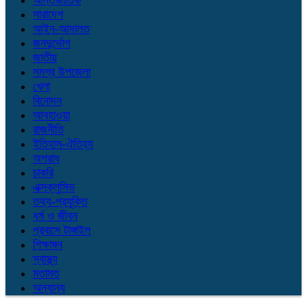
আন্তর্জাতিক
সারাদেশ
আইন-আদালত
জনদুর্ভোগ
জাতীয়
সমগ্র উপজেলা
খেলা
বিনোদন
আবহাওয়া
রাজনীতি
ইতিহাস-ঐতিহ্য
অপরাধ
চাকরি
এক্সক্লুসিভ
তথ্য-প্রযুক্তি
ধর্ম ও জীবন
প্রবাসে টাঙ্গাইল
শিক্ষাঙ্গন
স্বাস্থ্য
মতামত
অন্যান্য