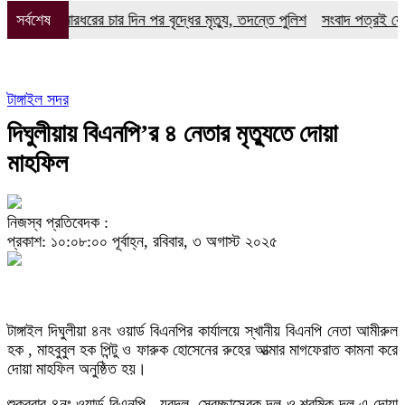
হাতীতে মারধরের চার দিন পর বৃদ্ধের মৃত্যু, তদন্তে পুলিশ
সর্বশেষ
সংবাদ পত্রই যে কোন এ
টাঙ্গাইল সদর
দিঘুলীয়ায় বিএনপি’র ৪ নেতার মৃত্যুতে দোয়া
মাহফিল
নিজস্ব প্রতিবেদক :
প্রকাশ: ১০:০৮:০০ পূর্বাহ্ন, রবিবার, ৩ অগাস্ট ২০২৫
টাঙ্গাইল দিঘুলীয়া ৪নং ওয়ার্ড বিএনপির কার্যালয়ে স্খানীয় বিএনপি নেতা আমীরুল
হক , মাহবুবুল হক পিন্টু ও ফারুক হোসেনের রুহের আত্মার মাগফেরাত কামনা করে
দোয়া মাহফিল অনুষ্ঠিত হয়।
শুক্রবার ৪নং ওয়ার্ড বিএনপি , যুবদল, স্বেচ্ছাসেবক দল ও শ্রমিক দল এ দোয়া