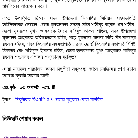
মাহফিলের আয়োজন করে।
এতে উপস্থিত ছিলেন সদর উপজেলা বিএনপির সিনিয়র সহসভাপতি
হাদিউজ্জামান সোহেল, জেলা কৃষকদলের সদস্য সচিব শামীমুর রহমান খান শামীম,
জেলা যুবদলের যুগ্ন আহবায়ক সৈয়দ হাবিবুল আলম শাতিল, সদর উপজেলা
যুবদলের আহবায়ক কবিরুজ্জামান কবির, শহর যুবদলের সদস্য সচিব মীর মাজেদুর
রহমান সজিব, শহর বিএনপির সহসভাপতি , ৪নং ওয়ার্ড বিএনপির সভাপতি বিশিষ্ট
ঠিকাদার মোঃ শফিকুল ইসলাম রহিজ, জেলা ছাত্রদলের যুগ্ন আহবায়ক শাকিলুর
রহমান শাওনসহ এলাকার গণ্যমান্য ব্যক্তিরা ।
দোয়া মাহফিল পরিচালনা করেন দিঘুলীয়া মধ্যপাড়া জামে মসজিদের পেশ ইমাম
হাফেজ ক্কারী হায়দার আলী।
এম.কন্ঠ/ ০৩ অগাস্ট /এম. টি
ট্যাগ :
দিঘুলীয়ায় বিএনপি’র ৪ নেতার
মৃত্যুতে দোয়া মাহফিল
নিউজটি শেয়ার করুন