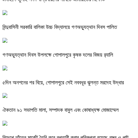
বিন্দুবাসিনী সরকারি বালিকা উচ্চ বিদ্যালয়ে গণঅভ্যুত্থান দিবস পালিত
গণঅভ্যুত্থান দিবস উপলক্ষে গোপালপুরে কৃষক দলের বিজয় র‍্যালি
৫দিন অনশনের পর বিয়ে, গোপালপুরে সেই নববধূর ঝুলন্ত মরদেহ উদ্ধার
ঐকতান ৯১ সভাপতি মালা, সম্পাদক বাবুল এবং কোষাধ্যক্ষ মোজাম্মেল
বিদেশে তাঁতের মার্কেট তৈরি করে রপ্তানী করার পরিকল্পনা রয়েছে-বস্ত্র ও পাট