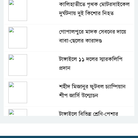
কালিহাতীতে পৃথক মোটরসাইকেল
দুর্ঘটনায় দুই কিশোর নিহত
গোপালপুরে মাদক সেবনের দায়ে
বাবা-ছেলের কারাদণ্ড
টাঙ্গাইলে ১১ দলের স্মারকলিপি
প্রদান
শহীদ মিজানুর ফুটবল চ্যাম্পিয়ান
শীপ জার্সি উন্মোচন
টাঙ্গাইলে বিভিন্ন শ্রেণি-পেশার
উপকারভোগীদের মাঝে চেক বিতরণ