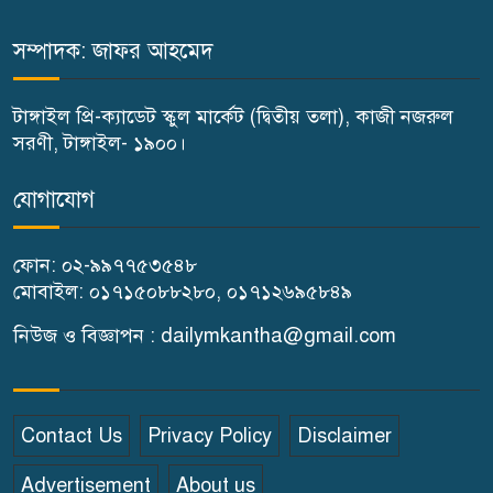
দেশকে অস্থিতিশীল করার ষড়যন্ত্র
করছে স্বৈরাচারের দোসররা-প্রতিমন্ত্রী
সম্পাদক: জাফর আহমেদ
টুকু
টাঙ্গাইল প্রি-ক্যাডেট স্কুল মার্কেট (দ্বিতীয় তলা), কাজী নজরুল
টাঙ্গাইলে জুলাই অভ্যুত্থান দিবসে ১১
সরণী, টাঙ্গাইল- ১৯০০।
দলীয় ঐক্যের সমাবেশ ও গণ মিছিল
যোগাযোগ
টাঙ্গাইলে জুলাই অভ্যুত্থান দিবসে
ফোন: ০২-৯৯৭৭৫৩৫৪৮
জেলা প্রশাসনের নানা কর্মসূচি
মোবাইল: ০১৭১৫০৮৮২৮০, ০১৭১২৬৯৫৮৪৯
৫দিন অনশনের পর বিয়ে,
নিউজ ও বিজ্ঞাপন : dailymkantha@gmail.com
গোপালপুরে সেই নববধূর ঝুলন্ত
মরদেহ উদ্ধার
Contact Us
Privacy Policy
Disclaimer
বাসাইলে সুন্না আব্বাছিয়া উচ্চ
Advertisement
About us
বিদ্যালয়ে জুলাই গণঅভ্যুত্থান দিবস