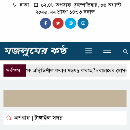
ঢাকা
০২:৪৮ অপরাহ্ন, বৃহস্পতিবার, ০৬ অগাস্ট
২০২৬, ২২ শ্রাবণ ১৪৩৩ বঙ্গাব্দ
সর্বশেষ
দেশকে অস্থিতিশীল করার ষড়যন্ত্র করছে স্বৈরাচারের দোসররা-প্রতিমন
অপরাধ
টাঙ্গাইল সদর
|