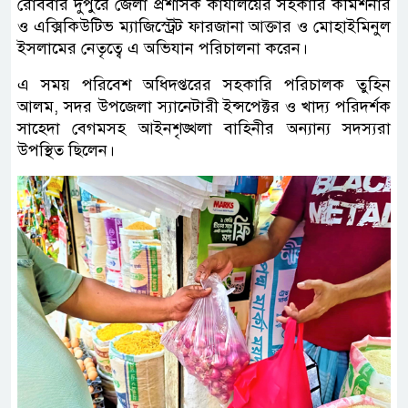
রোববার দুপুরে জেলা প্রশাসক কার্যালয়ের সহকারি কমিশনার
ও এক্সিকিউটিভ ম্যাজিস্ট্রেট ফারজানা আক্তার ও মোহাইমিনুল
ইসলামের নেতৃত্বে এ অভিযান পরিচালনা করেন।
এ সময় পরিবেশ অধিদপ্তরের সহকারি পরিচালক তুহিন
আলম, সদর উপজেলা স্যানেটারী ইন্সপেক্টর ও খাদ্য পরিদর্শক
সাহেদা বেগমসহ আইনশৃঙ্খলা বাহিনীর অন্যান্য সদস্যরা
উপস্থিত ছিলেন।