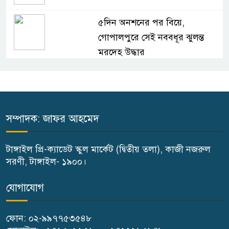
৫দিন অনশনের পর বিয়ে,
গোপালপুরে সেই নববধূর ঝুলন্ত
মরদেহ উদ্ধার
বাসাইলে সুন্না আব্বাছিয়া উচ্চ
বিদ্যালয়ে জুলাই গণঅভ্যুত্থান দিবস
পালন
সম্পাদক: জাফর আহমেদ
বাতিঘর আদর্শ পাঠাগারের উদ্যোগে
টাঙ্গাইল প্রি-ক্যাডেট স্কুল মার্কেট (দ্বিতীয় তলা), কাজী নজরুল
ফ্রি ব্লাড গ্রুপিং ক্যাম্পেইন
সরণী, টাঙ্গাইল- ১৯০০।
গণঅভ্যুত্থান দিবস উপলক্ষে
যোগাযোগ
গোপালপুরে কৃষক দলের বিজয়
র‍্যালি
ফোন: ০২-৯৯৭৭৫৩৫৪৮