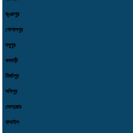
ভূঞাপুর
গোপালপুর
মধুপুর
ধনবাড়ী
মির্জাপুর
সখিপুর
দেলদুয়ার
বাসাইল