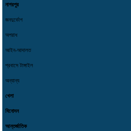
নাগরপুর
জনদুর্ভোগ
অপরাধ
আইন-আদালত
প্রবাসে টাঙ্গাইল
অন্যান্য
খেলা
বিনোদন
আন্তর্জাতিক