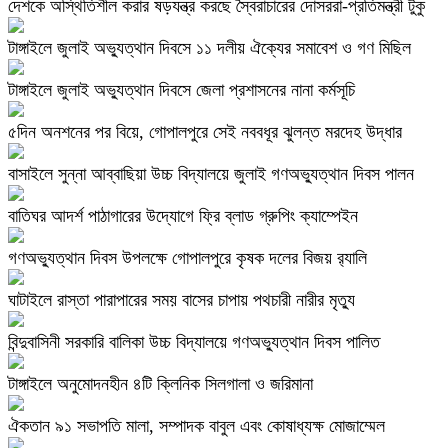
দেশকে অস্থিতিশীল করার ষড়যন্ত্র করছে স্বৈরাচারের দোসররা-প্রতিমন্ত্রী টুকু
টাঙ্গাইলে জুলাই অভ্যুত্থান দিবসে ১১ দলীয় ঐক্যের সমাবেশ ও গণ মিছিল
টাঙ্গাইলে জুলাই অভ্যুত্থান দিবসে জেলা প্রশাসনের নানা কর্মসূচি
৫দিন অনশনের পর বিয়ে, গোপালপুরে সেই নববধূর ঝুলন্ত মরদেহ উদ্ধার
বাসাইলে সুন্না আব্বাছিয়া উচ্চ বিদ্যালয়ে জুলাই গণঅভ্যুত্থান দিবস পালন
বাতিঘর আদর্শ পাঠাগারের উদ্যোগে ফ্রি ব্লাড গ্রুপিং ক্যাম্পেইন
গণঅভ্যুত্থান দিবস উপলক্ষে গোপালপুরে কৃষক দলের বিজয় র‍্যালি
ঘাটাইলে রাস্তা পারাপারের সময় বাসের চাপায় পথচারী নারীর মৃত্যু
বিন্দুবাসিনী সরকারি বালিকা উচ্চ বিদ্যালয়ে গণঅভ্যুত্থান দিবস পালিত
টাঙ্গাইলে অনুমোদনহীন ৪টি ক্লিনিক সিলগালা ও জরিমানা
ঐকতান ৯১ সভাপতি মালা, সম্পাদক বাবুল এবং কোষাধ্যক্ষ মোজাম্মেল