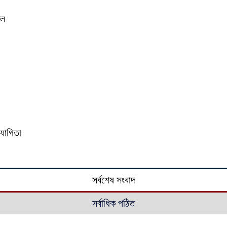
িল
িযোগিতা
সর্বশেষ সংবাদ
সর্বাধিক পঠিত