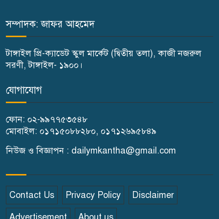
বিদ্যালয়ে জুলাই গণঅভ্যুত্থান দিবস
পালন
সম্পাদক: জাফর আহমেদ
বাতিঘর আদর্শ পাঠাগারের উদ্যোগে
টাঙ্গাইল প্রি-ক্যাডেট স্কুল মার্কেট (দ্বিতীয় তলা), কাজী নজরুল
ফ্রি ব্লাড গ্রুপিং ক্যাম্পেইন
সরণী, টাঙ্গাইল- ১৯০০।
গণঅভ্যুত্থান দিবস উপলক্ষে
যোগাযোগ
গোপালপুরে কৃষক দলের বিজয়
র‍্যালি
ফোন: ০২-৯৯৭৭৫৩৫৪৮
মোবাইল: ০১৭১৫০৮৮২৮০, ০১৭১২৬৯৫৮৪৯
ঘাটাইলে রাস্তা পারাপারের সময়
নিউজ ও বিজ্ঞাপন : dailymkantha@gmail.com
বাসের চাপায় পথচারী নারীর মৃত্যু
বিন্দুবাসিনী সরকারি বালিকা উচ্চ
Contact Us
Privacy Policy
Disclaimer
বিদ্যালয়ে গণঅভ্যুত্থান দিবস পালিত
Advertisement
About us