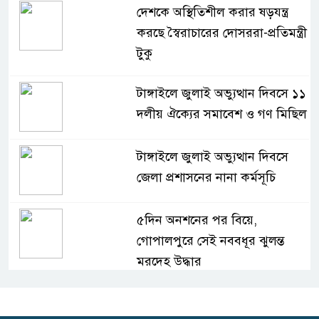
দেশকে অস্থিতিশীল করার ষড়যন্ত্র
করছে স্বৈরাচারের দোসররা-প্রতিমন্ত্রী
টুকু
টাঙ্গাইলে জুলাই অভ্যুত্থান দিবসে ১১
দলীয় ঐক্যের সমাবেশ ও গণ মিছিল
টাঙ্গাইলে জুলাই অভ্যুত্থান দিবসে
জেলা প্রশাসনের নানা কর্মসূচি
৫দিন অনশনের পর বিয়ে,
গোপালপুরে সেই নববধূর ঝুলন্ত
মরদেহ উদ্ধার
বাসাইলে সুন্না আব্বাছিয়া উচ্চ