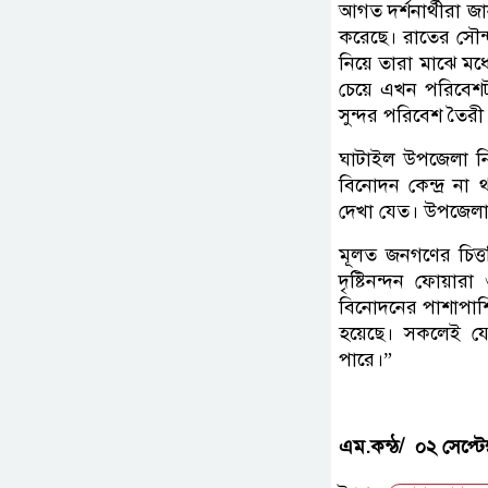
আগত দর্শনার্থীরা জ
করেছে। রাতের সৌন্
নিয়ে তারা মাঝে ম
চেয়ে এখন পরিবেশট
সুন্দর পরিবেশ তৈরী
ঘাটাইল উপজেলা নি
বিনোদন কেন্দ্র ন
দেখা যেত। উপজেলা 
মূলত জনগণের চিত্
দৃষ্টিনন্দন ফোয়
বিনোদনের পাশাপাশি
হয়েছে। সকলেই যেন
পারে।”
এম.কন্ঠ/ ০২ সেপ্টেম