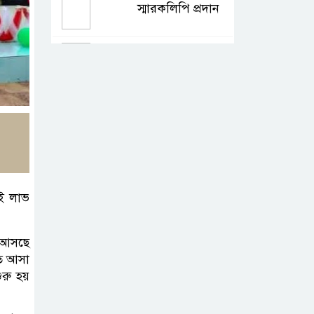
স্মারকলিপি প্রদান
শহীদ মিজানুর
ফুটবল চ্যাম্পিয়ান
শীপ জার্সি উন্মোচন
টাঙ্গাইলে বিভিন্ন
শ্রেণি-পেশার
উপকারভোগীদের
আই লাভ
মাঝে চেক বিতরণ
 আসছে
দেশকে অস্থিতিশীল
তে আসা
করার ষড়যন্ত্র করছে
ুরু হয়
স্বৈরাচারের