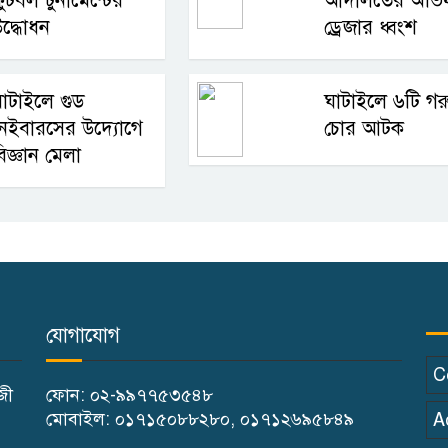
ুটবল টুর্নামেন্টের
আদালতের অভিয
দ্ধোধন
ড্রেজার ধ্বংশ
াটাইলে গুড
ঘাটাইলে ৬টি গর
েইবারসের উদ্যোগে
চোর আটক
িজ্ঞান মেলা
যোগাযোগ
C
াজী
ফোন: ০২-৯৯৭৭৫৩৫৪৮
মোবাইল: ০১৭১৫০৮৮২৮০, ০১৭১২৬৯৫৮৪৯
A