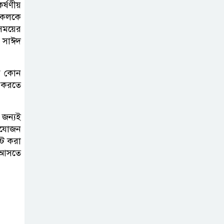
দোসররা-প্রতিমন্ত্রী টুকু
র্ষণীয়
 সকলকে
 সময়ের
টাঙ্গাইলে জুলাই
ু সাঈদ
অভ্যুত্থান দিবসে ১১
দলীয় ঐক্যের
িক কোন
সমাবেশ ও গণ মিছিল
ি করতে
টাঙ্গাইলে জুলাই
 জন্যই
অভ্যুত্থান দিবসে
ংযোজন
্ট করা
জেলা প্রশাসনের
ে আসতে
নানা কর্মসূচি
৫দিন অনশনের পর
বিয়ে, গোপালপুরে
সেই নববধূর ঝুলন্ত