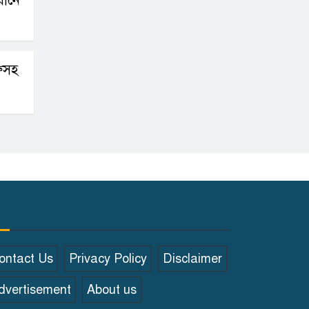
ানে
ুসহ
ontact Us
Privacy Policy
Disclaimer
dvertisement
About us