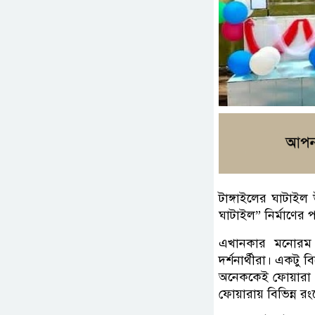
টাঙ্গাইলের ঘাটাই
ঘাটাইল” নির্মাণের 
এখানকার মনোরম 
দর্শনার্থীরা। একট
অনেককেই ফোয়ারা দ
ফোয়ারায় বিভিন্ন র