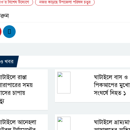
ও’র বিশেষ উদ্যেগে
নজর কাড়ছে উপজেলা পরিষদ চত্বর
করুন
রও খবর
াটাইলে রাস্তা
ঘাটাইলে বাস ও
পারাপারের সময়
পিকআপের মুখোম
াসের চাপায়
সংঘর্ষে নিহত ১
্যু
ঘাটাইলে আনেহলা
ঘাটাইলে ভ্রাম্যম