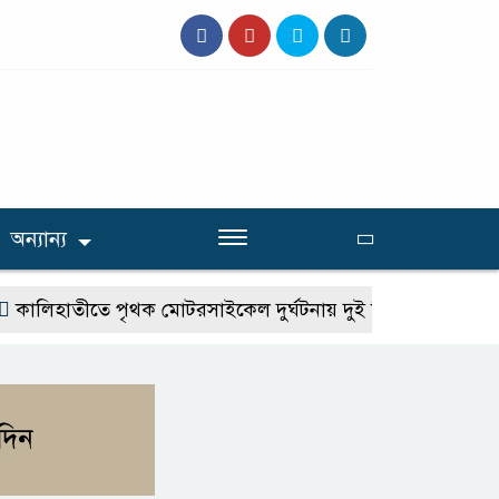
অন্যান্য
লিহাতীতে পৃথক মোটরসাইকেল দুর্ঘটনায় দুই কিশোর নিহত
গো