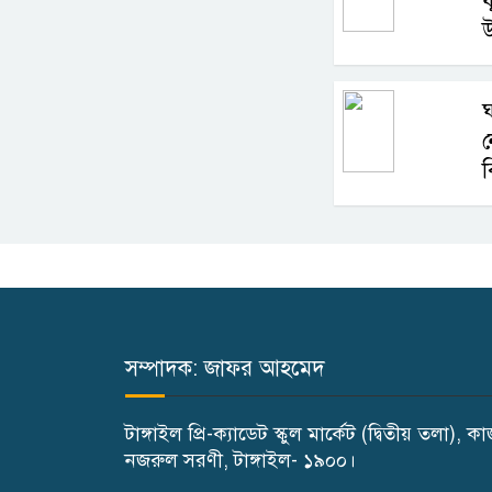
ফ
উ
ঘ
ন
ব
সম্পাদক: জাফর আহমেদ
টাঙ্গাইল প্রি-ক্যাডেট স্কুল মার্কেট (দ্বিতীয় তলা), ক
নজরুল সরণী, টাঙ্গাইল- ১৯০০।