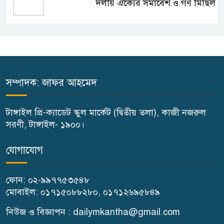
দলীয় ঐক্যের সমাবেশ ও গণ মিছিল
টাঙ্গাইলে জুলাই অভ্যুত্থান দিবসে
জেলা প্রশাসনের নানা কর্মসূচি
৫দিন অনশনের পর বিয়ে,
সম্পাদক: জাফর আহমেদ
গোপালপুরে সেই নববধূর ঝুলন্ত
মরদেহ উদ্ধার
টাঙ্গাইল প্রি-ক্যাডেট স্কুল মার্কেট (দ্বিতীয় তলা), কাজী নজরুল
সরণী, টাঙ্গাইল- ১৯০০।
বাসাইলে সুন্না আব্বাছিয়া উচ্চ
বিদ্যালয়ে জুলাই গণঅভ্যুত্থান দিবস
যোগাযোগ
পালন
ফোন: ০২-৯৯৭৭৫৩৫৪৮
বাতিঘর আদর্শ পাঠাগারের উদ্যোগে
মোবাইল: ০১৭১৫০৮৮২৮০, ০১৭১২৬৯৫৮৪৯
ফ্রি ব্লাড গ্রুপিং ক্যাম্পেইন
নিউজ ও বিজ্ঞাপন : dailymkantha@gmail.com