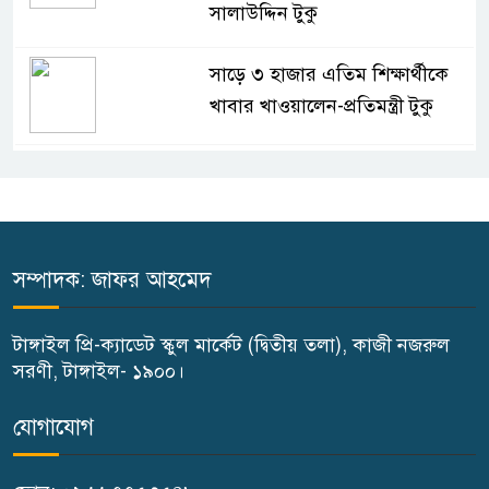
সালাউদ্দিন টুকু
সাড়ে ৩ হাজার এতিম শিক্ষার্থীকে
খাবার খাওয়ালেন-প্রতিমন্ত্রী টুকু
টাঙ্গাইলে জে এফ এ অনুর্ধ্ব-১৪ নারী
ফুটবলের উদ্বোধন
টাঙ্গাইলে ভাষা কর্মশালা ও পুরষ্কার
সম্পাদক: জাফর আহমেদ
বিতরণ
টাঙ্গাইল প্রি-ক্যাডেট স্কুল মার্কেট (দ্বিতীয় তলা), কাজী নজরুল
টাঙ্গাইলে নিহত বাস মালিকদের
সরণী, টাঙ্গাইল- ১৯০০।
পরিবারকে অনুদান ও সম্মাননা প্রদান
যোগাযোগ
কালিহাতীতে নতুন সেতু নির্মাণের