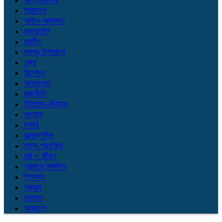
আন্তর্জাতিক
সারাদেশ
আইন-আদালত
জনদুর্ভোগ
জাতীয়
সমগ্র উপজেলা
খেলা
বিনোদন
আবহাওয়া
রাজনীতি
ইতিহাস-ঐতিহ্য
অপরাধ
চাকরি
এক্সক্লুসিভ
তথ্য-প্রযুক্তি
ধর্ম ও জীবন
প্রবাসে টাঙ্গাইল
শিক্ষাঙ্গন
স্বাস্থ্য
মতামত
অন্যান্য