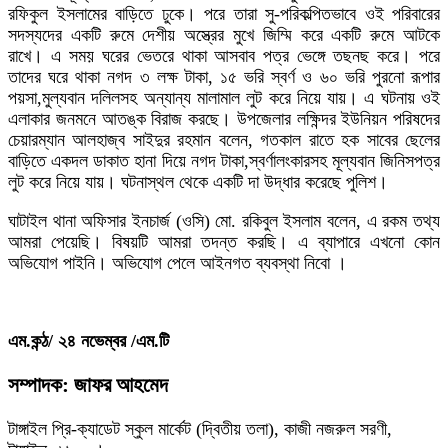
রফিকুল ইসলামের বাড়িতে ঢুকে। পরে তারা সু-পরিকল্পিতভাবে ওই পরিবারের
সদস্যদের একটি রুমে দেশীয় অস্ত্রের মুখে জিম্মি করে একটি রুমে আটকে
রাখে। এ সময় ঘরের ভেতরে থাকা আসবাব পত্র ভেঙ্গে তছনছ করে। পরে
তাদের ঘরে থাকা নগদ ৩ লক্ষ টাকা, ১৫ ভরি স্বর্ণ ও ৬০ ভরি পুরনো রূপার
পয়সা,মুল্যবান দলিলসহ অন্যান্য মালামাল লুট করে নিয়ে যায়। এ ঘটনায় ওই
এলাকার জনমনে আতঙ্ক বিরাজ করছে। উপজেলার লক্ষিন্দর ইউনিয়ন পরিষদের
চেয়ারম্যান আলহাজ্ব সাইদুর রহমান বলেন, গতকাল রাতে হক সাবের ছেলের
বাড়িতে একদল ডাকাত হানা দিয়ে নগদ টাকা,স্বর্ণালংকারসহ মূল্যবান জিনিসপত্র
লুট করে নিয়ে যায়। ঘটনাস্থল থেকে একটি দা উদ্ধার করেছে পুলিশ।
ঘাটাইল থানা অফিসার ইনচার্জ (ওসি) মো. রকিবুল ইসলাম বলেন, এ রকম তথ্য
আমরা পেয়েছি। বিষয়টি আমরা তদন্ত করছি। এ ব্যাপারে এখনো কোন
অভিযোগ পাইনি। অভিযোগ পেলে আইনগত ব্যবস্থা নিবো ।
এম.কন্ঠ/ ২৪ নভেম্বর /এম.টি
সম্পাদক: জাফর আহমেদ
টাঙ্গাইল প্রি-ক্যাডেট স্কুল মার্কেট (দ্বিতীয় তলা), কাজী নজরুল সরণী,