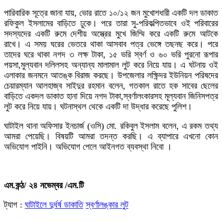
পারিবারিক সূত্রে জানা যায়, ভোর রাতে ১০/১২ জন মুখোশধারী একটি দল ডাকাত
রফিকুল ইসলামের বাড়িতে ঢুকে। পরে তারা সু-পরিকল্পিতভাবে ওই পরিবারের
সদস্যদের একটি রুমে দেশীয় অস্ত্রের মুখে জিম্মি করে একটি রুমে আটকে
রাখে। এ সময় ঘরের ভেতরে থাকা আসবাব পত্র ভেঙ্গে তছনছ করে। পরে
তাদের ঘরে থাকা নগদ ৩ লক্ষ টাকা, ১৫ ভরি স্বর্ণ ও ৬০ ভরি পুরনো রূপার
পয়সা,মুল্যবান দলিলসহ অন্যান্য মালামাল লুট করে নিয়ে যায়। এ ঘটনায় ওই
এলাকার জনমনে আতঙ্ক বিরাজ করছে। উপজেলার লক্ষিন্দর ইউনিয়ন পরিষদের
চেয়ারম্যান আলহাজ্ব সাইদুর রহমান বলেন, গতকাল রাতে হক সাবের ছেলের
বাড়িতে একদল ডাকাত হানা দিয়ে নগদ টাকা,স্বর্ণালংকারসহ মূল্যবান জিনিসপত্র
লুট করে নিয়ে যায়। ঘটনাস্থল থেকে একটি দা উদ্ধার করেছে পুলিশ।
ঘাটাইল থানা অফিসার ইনচার্জ (ওসি) মো. রকিবুল ইসলাম বলেন, এ রকম তথ্য
আমরা পেয়েছি। বিষয়টি আমরা তদন্ত করছি। এ ব্যাপারে এখনো কোন
অভিযোগ পাইনি। অভিযোগ পেলে আইনগত ব্যবস্থা নিবো ।
এম.কন্ঠ/ ২৪ নভেম্বর /এম.টি
ট্যাগ :
ঘাটাইলে দুর্ধর্ষ ডাকাতি
স্বর্ণালঙ্কার লুট