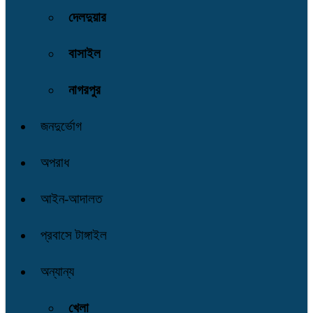
দেলদুয়ার
বাসাইল
নাগরপুর
জনদুর্ভোগ
অপরাধ
আইন-আদালত
প্রবাসে টাঙ্গাইল
অন্যান্য
খেলা