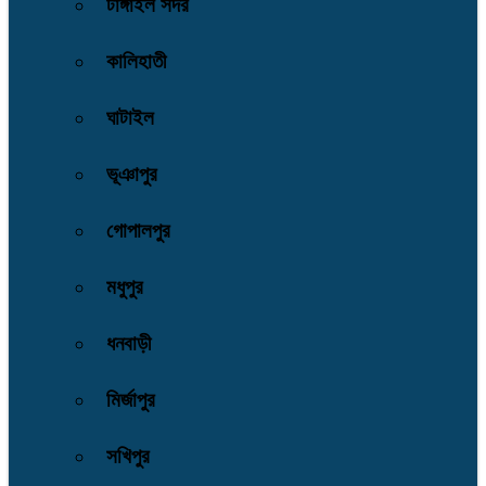
টাঙ্গাইল সদর
কালিহাতী
ঘাটাইল
ভূঞাপুর
গোপালপুর
মধুপুর
ধনবাড়ী
মির্জাপুর
সখিপুর