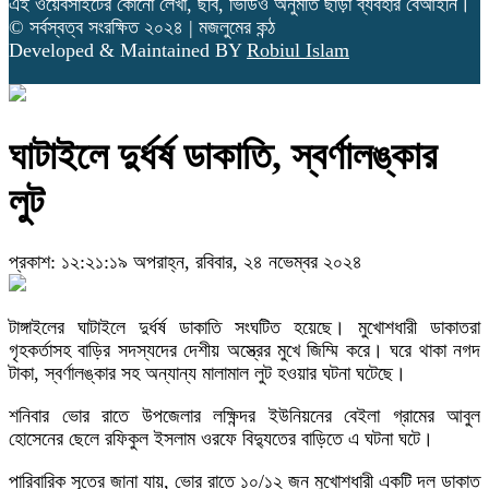
এই ওয়েবসাইটের কোনো লেখা, ছবি, ভিডিও অনুমতি ছাড়া ব্যবহার বেআইনি।
© সর্বস্বত্ব সংরক্ষিত ২০২৪ | মজলুমের কন্ঠ
Developed & Maintained BY
Robiul Islam
ঘাটাইলে দুর্ধর্ষ ডাকাতি, স্বর্ণালঙ্কার
লুট
প্রকাশ: ১২:২১:১৯ অপরাহ্ন, রবিবার, ২৪ নভেম্বর ২০২৪
টাঙ্গাইলের ঘাটাইলে দুর্ধর্ষ ডাকাতি সংঘটিত হয়েছে। মুখোশধারী ডাকাতরা
গৃহকর্তাসহ বাড়ির সদস্যদের দেশীয় অস্ত্রের মুখে জিম্মি করে। ঘরে থাকা নগদ
টাকা, স্বর্ণালঙ্কার সহ অন্যান্য মালামাল লুট হওয়ার ঘটনা ঘটেছে।
শনিবার ভোর রাতে উপজেলার লক্ষিন্দর ইউনিয়নের বেইলা গ্রামের আবুল
হোসেনের ছেলে রফিকুল ইসলাম ওরফে বিদ্যুতের বাড়িতে এ ঘটনা ঘটে।
পারিবারিক সূত্রে জানা যায়, ভোর রাতে ১০/১২ জন মুখোশধারী একটি দল ডাকাত