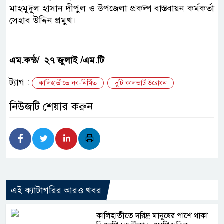
মাহমুদুল হাসান দীপুল ও উপজেলা প্রকল্প বাস্তবায়ন কর্মকর্তা
সেহাব উদ্দিন প্রমুখ।
এম.কন্ঠ/ ২৭ জুলাই /এম.টি
ট্যাগ :
কালিহাতীতে নব-নির্মিত
দুটি কালভার্ট উদ্বোধন
নিউজটি শেয়ার করুন
এই ক্যাটাগরির আরও খবর
কালিহাতীতে দরিদ্র মানুষের পাশে থাকা