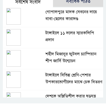
সর্বাধিক পঠিত
সর্বশেষ সংবাদ
গোপালপুরে মাদক সেবনের দায়ে
বাবা-ছেলের কারাদণ্ড
টাঙ্গাইলে ১১ দলের স্মারকলিপি
প্রদান
শহীদ মিজানুর ফুটবল চ্যাম্পিয়ান
শীপ জার্সি উন্মোচন
টাঙ্গাইলে বিভিন্ন শ্রেণি-পেশার
উপকারভোগীদের মাঝে চেক বিতরণ
দেশকে অস্থিতিশীল করার ষড়যন্ত্র
করছে স্বৈরাচারের দোসররা-প্রতিমন্ত্রী