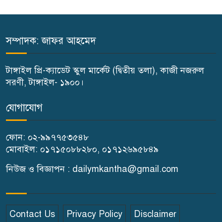
টুকু
টাঙ্গাইলে জুলাই অভ্যুত্থান দিবসে ১১
সম্পাদক: জাফর আহমেদ
দলীয় ঐক্যের সমাবেশ ও গণ মিছিল
টাঙ্গাইল প্রি-ক্যাডেট স্কুল মার্কেট (দ্বিতীয় তলা), কাজী নজরুল
টাঙ্গাইলে জুলাই অভ্যুত্থান দিবসে
সরণী, টাঙ্গাইল- ১৯০০।
জেলা প্রশাসনের নানা কর্মসূচি
যোগাযোগ
৫দিন অনশনের পর বিয়ে,
ফোন: ০২-৯৯৭৭৫৩৫৪৮
গোপালপুরে সেই নববধূর ঝুলন্ত
মোবাইল: ০১৭১৫০৮৮২৮০, ০১৭১২৬৯৫৮৪৯
মরদেহ উদ্ধার
নিউজ ও বিজ্ঞাপন : dailymkantha@gmail.com
বাসাইলে সুন্না আব্বাছিয়া উচ্চ
বিদ্যালয়ে জুলাই গণঅভ্যুত্থান দিবস
পালন
Contact Us
Privacy Policy
Disclaimer