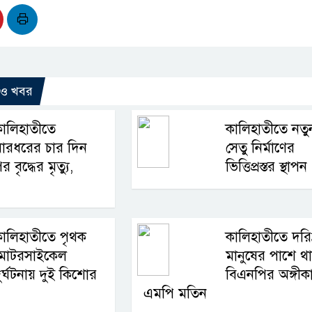
রও খবর
ালিহাতীতে
কালিহাতীতে নতু
ারধরের চার দিন
সেতু নির্মাণের
র বৃদ্ধের মৃত্যু,
ভিত্তিপ্রস্তর স্থাপন
ালিহাতীতে পৃথক
কালিহাতীতে দরিদ
মোটরসাইকেল
মানুষের পাশে থ
ুর্ঘটনায় দুই কিশোর
বিএনপির অঙ্গীক
এমপি মতিন