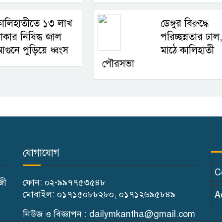
কালিহাতীতে ১৩ লাখ
ডেঙ্গুর বিরুদ্ধে
াকার নিষিদ্ধ জাল
পরিচ্ছন্নতার ঢাল,
গুনে পুড়িয়ে ধ্বংস
মাঠে কালিহাতী
পৌরসভা
যোগাযোগ
C
াজী
ফোন: ০২-৯৯৭৭৫৩৫৪৮
মোবাইল: ০১৭১৫০৮৮২৮০, ০১৭১২৬৯৫৮৪৯
A
নিউজ ও বিজ্ঞাপন : dailymkantha@gmail.com