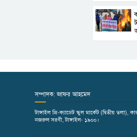
ট
আ
সম্পাদক: জাফর আহমেদ
টাঙ্গাইল প্রি-ক্যাডেট স্কুল মার্কেট (দ্বিতীয় তলা), ক
নজরুল সরণী, টাঙ্গাইল- ১৯০০।