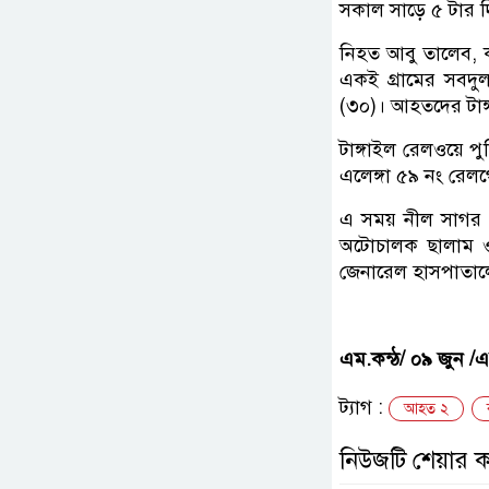
সকাল সাড়ে ৫ টার দ
নিহত আবু তালেব, 
একই গ্রামের সবদ
(৩০)। আহতদের টাঙ্
টাঙ্গাইল রেলওয়ে পু
এলেঙ্গা ৫৯ নং রে
এ সময় নীল সাগর এক
অটোচালক ছালাম ও 
জেনারেল হাসপাতালে
এম.কন্ঠ/ ০৯ জুন /এ
ট্যাগ :
আহত ২
নিউজটি শেয়ার 