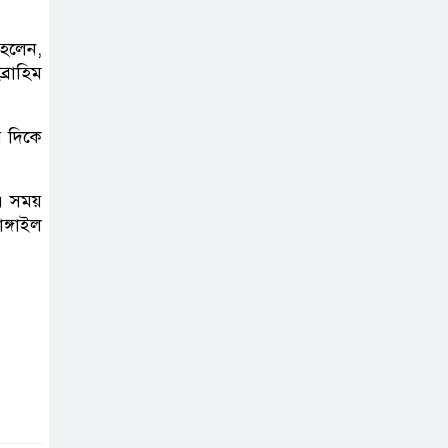
কর্মশালা ও পুরষ্কার
বিতরণ
 হলেন,
রাহিম
টাঙ্গাইলে নিহত বাস
মালিকদের
র দিকে
পরিবারকে অনুদান
ও সম্মাননা প্রদান
 এ সময়
ঙ্গাইল
কালিহাতীতে নতুন
সেতু নির্মাণের
ভিত্তিপ্রস্তর স্থাপন
কালিহাতীতে পৃথক
মোটরসাইকেল
দুর্ঘটনায় দুই কিশোর