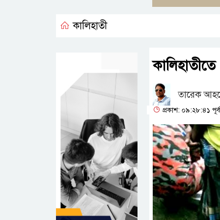
কালিহাতী
কালিহাতীতে 
তারেক আহম
প্রকাশ: ০৯:২৮:৪১ পূর্ব