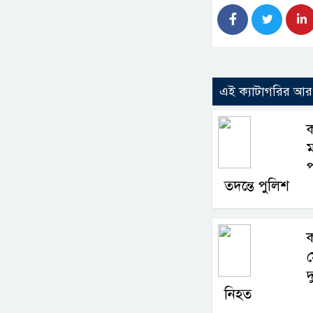
এই ক্যাটাগরির আ
ক
ম
প
তদন্তে পুলিশ
ক
দ
নিহত