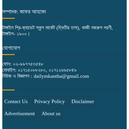
কৃষক দলের বিজয় র‍্যালি
সম্পাদক: জাফর আহমেদ
বিদেশে তাঁতের মার্কেট তৈরি করে রপ্তানী
টাঙ্গাইল প্রি-ক্যাডেট স্কুল মার্কেট (দ্বিতীয় তলা), কাজী নজরুল সরণী,
করার পরিকল্পনা রয়েছে-বস্ত্র ও পাট
টাঙ্গাইল- ১৯০০।
প্রতিমন্ত্রী
যোগাযোগ
টাঙ্গাইলে স্কুল শিক্ষিকার ঝুলন্ত মরদেহ
উদ্ধার
ফোন: ০২-৯৯৭৭৫৩৫৪৮
মোবাইল: ০১৭১৫০৮৮২৮০, ০১৭১২৬৯৫৮৪৯
কালিহাতীতে ১৩ লাখ টাকার নিষিদ্ধ জাল
নিউজ ও বিজ্ঞাপন : dailymkantha@gmail.com
আগুনে পুড়িয়ে ধ্বংস
Contact Us
Privacy Policy
কালিহাতীতে মাদকের বিরুদ্ধে কঠোর
Disclaimer
অবস্থানের ঘোষণা-প্রতিমন্ত্রী টুকুর
Advertisement
About us