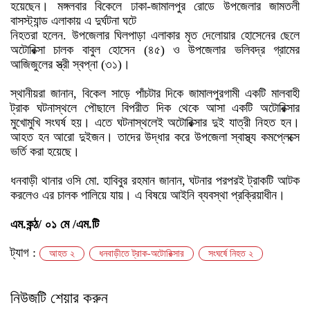
হয়েছেন। মঙ্গলবার বিকেলে ঢাকা-জামালপুর রোডে উপজেলার জামতলী
বাসস্ট্যান্ড এলাকায় এ দুর্ঘটনা ঘটে
নিহতরা হলেন. উপজেলার ঘিলপাড়া এলাকার মৃত দেলোয়ার হোসেনের ছেলে
অটোরিক্সা চালক বাবুল হোসেন (৪৫) ও উপজেলার ভলিবদ্র গ্রামের
আজিজুলের স্ত্রী স্বপ্না (৩১)।
স্থানীয়রা জানান, বিকেল সাড়ে পাঁচটার দিকে জামালপুরগামী একটি মালবাহী
ট্রাক ঘটনাস্থলে পৌছালে বিপরীত দিক থেকে আসা একটি অটোরিক্সার
মুখোমুখি সংঘর্ষ হয়। এতে ঘটনাস্থলেই অটোরিক্সার দুই যাত্রী নিহত হন।
আহত হন আরো দুইজন। তাদের উদ্ধার করে উপজেলা স্বাস্থ্য কমপ্লেক্সে
ভর্তি করা হয়েছে।
ধনবাড়ী থানার ওসি মো. হাবিবুর রহমান জানান, ঘটনার পরপরই ট্রাকটি আটক
করলেও এর চালক পালিয়ে যায়। এ বিষয়ে আইনি ব্যবস্থা প্রক্রিয়াধীন।
এম.কন্ঠ/ ০১ মে /এম.টি
ট্যাগ :
আহত ২
ধনবাড়ীতে ট্রাক-অটোরিক্সার
সংঘর্ষে নিহত ২
নিউজটি শেয়ার করুন