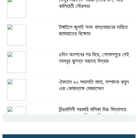
কালিহাতী পৌরসভা
টাঙ্গাইলে ভাষা কর্মশালা ও পুরষ্কার বিতরণ
টাঙ্গাইলে জুলাই সনদ বাস্তবায়নের দাবিতে
জামায়াতের বিক্ষোভ
টাঙ্গাইলে নিহত বাস মালিকদের পরিবারকে
অনুদান ও সম্মাননা প্রদান
৫দিন অনশনের পর বিয়ে, গোপালপুরে সেই
নববধূর ঝুলন্ত মরদেহ উদ্ধার
কালিহাতীতে নতুন সেতু নির্মাণের
ভিত্তিপ্রস্তর স্থাপন
ঐকতান ৯১ সভাপতি মালা, সম্পাদক বাবুল
এবং কোষাধ্যক্ষ মোজাম্মেল
কালিহাতীতে পৃথক মোটরসাইকেল দুর্ঘটনায়
দুই কিশোর নিহত
বিন্দুবাসিনী সরকারি বালিকা উচ্চ বিদ্যালয়ে
গণঅভ্যুত্থান দিবস পালিত
গোপালপুরে মাদক সেবনের দায়ে বাবা-ছেলের
কারাদণ্ড
গণঅভ্যুত্থান দিবস উপলক্ষে গোপালপুরে