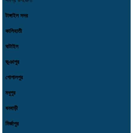
সমগ্র উপজেলা
টাঙ্গাইল সদর
কালিহাতী
ঘাটাইল
ভূঞাপুর
গোপালপুর
মধুপুর
ধনবাড়ী
মির্জাপুর