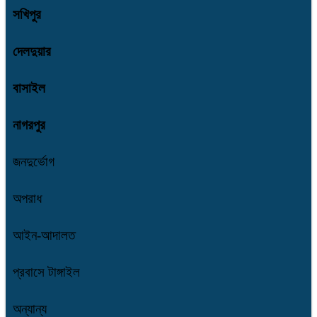
সখিপুর
দেলদুয়ার
বাসাইল
নাগরপুর
জনদুর্ভোগ
অপরাধ
আইন-আদালত
প্রবাসে টাঙ্গাইল
অন্যান্য