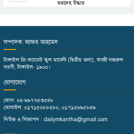
মরদেহ উদ্ধার
বাসাইলে সুন্না আব্বাছিয়া উচ্চ
বিদ্যালয়ে জুলাই গণঅভ্যুত্থান দিবস
পালন
সম্পাদক: জাফর আহমেদ
বাতিঘর আদর্শ পাঠাগারের উদ্যোগে
টাঙ্গাইল প্রি-ক্যাডেট স্কুল মার্কেট (দ্বিতীয় তলা), কাজী নজরুল
ফ্রি ব্লাড গ্রুপিং ক্যাম্পেইন
সরণী, টাঙ্গাইল- ১৯০০।
গণঅভ্যুত্থান দিবস উপলক্ষে
যোগাযোগ
গোপালপুরে কৃষক দলের বিজয়
র‍্যালি
ফোন: ০২-৯৯৭৭৫৩৫৪৮
মোবাইল: ০১৭১৫০৮৮২৮০, ০১৭১২৬৯৫৮৪৯
ঘাটাইলে রাস্তা পারাপারের সময়
নিউজ ও বিজ্ঞাপন : dailymkantha@gmail.com
বাসের চাপায় পথচারী নারীর মৃত্যু