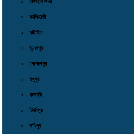
টাঙ্গাইল সদর
কালিহাতী
ঘাটাইল
ভূঞাপুর
গোপালপুর
মধুপুর
ধনবাড়ী
মির্জাপুর
সখিপুর