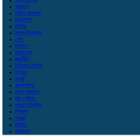
আন্তর্জাতিক
সারাদেশ
আইন-আদালত
জনদুর্ভোগ
জাতীয়
সমগ্র উপজেলা
খেলা
বিনোদন
আবহাওয়া
রাজনীতি
ইতিহাস-ঐতিহ্য
অপরাধ
চাকরি
এক্সক্লুসিভ
তথ্য-প্রযুক্তি
ধর্ম ও জীবন
প্রবাসে টাঙ্গাইল
শিক্ষাঙ্গন
স্বাস্থ্য
মতামত
অন্যান্য