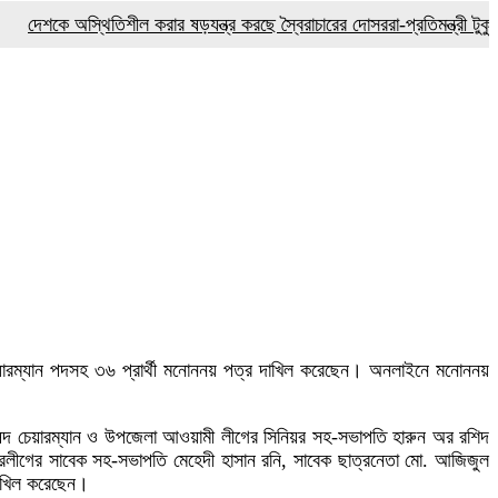
েশকে অস্থিতিশীল করার ষড়যন্ত্র করছে স্বৈরাচারের দোসররা-প্রতিমন্ত্রী টুকু
টাঙ
চেয়ারম্যান পদসহ ৩৬ প্রার্থী মনোননয় পত্র দাখিল করেছেন। অনলাইনে মনোননয়
 পরিষদ চেয়ারম্যান ও উপজেলা আওয়ামী লীগের সিনিয়র সহ-সভাপতি হারুন অর রশিদ
াত্রলীগের সাবেক সহ-সভাপতি মেহেদী হাসান রনি, সাবেক ছাত্রনেতা মো. আজিজুল
দাখিল করেছেন।