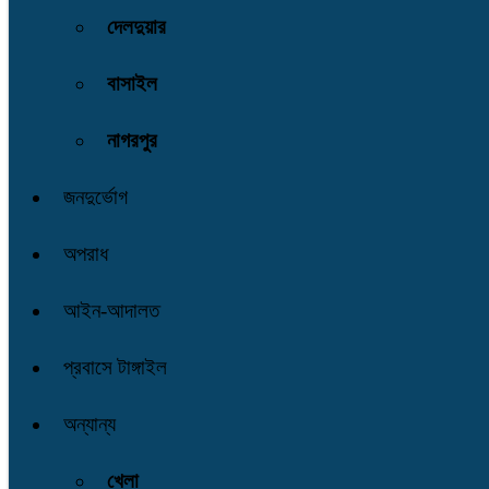
দেলদুয়ার
বাসাইল
নাগরপুর
জনদুর্ভোগ
অপরাধ
আইন-আদালত
প্রবাসে টাঙ্গাইল
অন্যান্য
খেলা