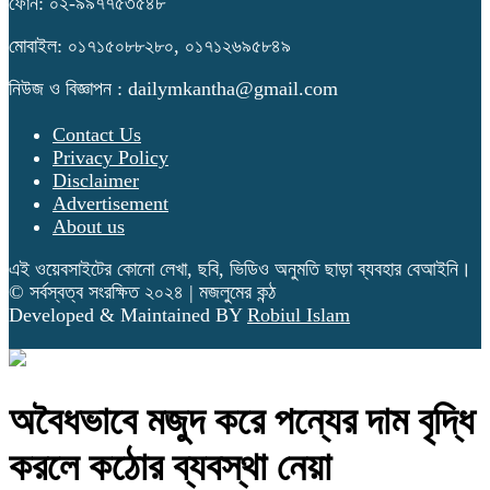
ফোন: ০২-৯৯৭৭৫৩৫৪৮
মোবাইল: ০১৭১৫০৮৮২৮০, ০১৭১২৬৯৫৮৪৯
নিউজ ও বিজ্ঞাপন : dailymkantha@gmail.com
Contact Us
Privacy Policy
Disclaimer
Advertisement
About us
এই ওয়েবসাইটের কোনো লেখা, ছবি, ভিডিও অনুমতি ছাড়া ব্যবহার বেআইনি।
© সর্বস্বত্ব সংরক্ষিত ২০২৪ | মজলুমের কন্ঠ
Developed & Maintained BY
Robiul Islam
অবৈধভাবে মজুদ করে পন্যের দাম বৃদ্ধি
করলে কঠোর ব্যবস্থা নেয়া