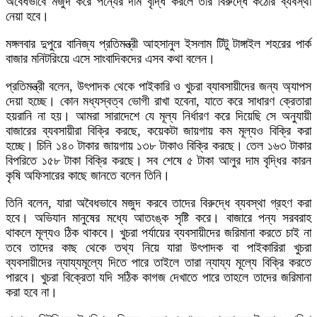
অবৈধভাবে মজুদ করে পন্যের দাম বৃদ্ধি করলে তার বিরুদ্ধে কঠোর ব্যবস্থা
নেয়া হবে।
মঙ্গলবার দুপুরে বানিজ্য প্রতিমন্ত্রী আহসানুল ইসলাম টিটু টাঙ্গাইল শহরের পার্ক
বাজার মনিটরিংয়ে এসে সাংবাদিকদের এসব কথা বলেন।
প্রতিমন্ত্রী বলেন, উৎপাদক থেকে পাইকারি ও খুচরা ব্যাবসায়ীদের জন্য অ্যাপস
দেয়া হচ্ছে। কোন মধ্যস্বত্ব ভোগী রাখা হবেনা, যাতে করে সাধারণ ক্রেতারা
হয়রানি না হয়। আমরা সারাদেশে যে মূল্য নির্ধারণ করে দিয়েছি সে অনুযায়ী
বাজারের ব্যবসায়ীরা বিক্রি করছে, কয়েকটা জায়গায় কম মূল্যও বিক্রি করা
হচ্ছে। চিনি ১৪০ টাকার জায়গায় ১৩৮ টাকাও বিক্রি করছে। তেল ১৬৩ টাকার
বিপরিতে ১৫৮ টাকা বিক্রি করছে। সব শেষে ৫ টাকা আলুর দাম বৃদ্ধির কারন
কৃষি অফিসারের কাছে জানতে বলেন তিনি।
তিনি বলেন, যারা অবৈধভাবে মজুদ করবে তাদের বিরুদ্ধে ব্যবস্থা গ্রহণ করা
হবে। অভিযান মানুষের মধ্যে আতংঙ্ক সৃষ্টি করে। বাজারে পন্য সরবরাহ
থাকলে মূল্যও ঠিক থাকবে। খুচরা পর্যায়ের ব্যবসায়ীদের জরিমানা করতে চাই না
তবে তাদের কাছ থেকে তথ্য নিয়ে যারা উৎপাদক বা পাইকারিরা খুচরা
ব্যবসায়ীদের ন্যায্যমূল্যে দিতে পারে তাইলে তারা ন্যায্য মূল্যে বিক্রি করতে
পারবে। খুচরা বিক্রেতা যদি সঠিক কাগজ দেখাতে পারে তাহলে তাদের জরিমানা
করা হবে না।