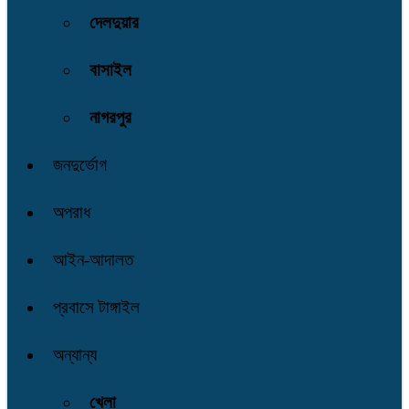
দেলদুয়ার
বাসাইল
নাগরপুর
জনদুর্ভোগ
অপরাধ
আইন-আদালত
প্রবাসে টাঙ্গাইল
অন্যান্য
খেলা