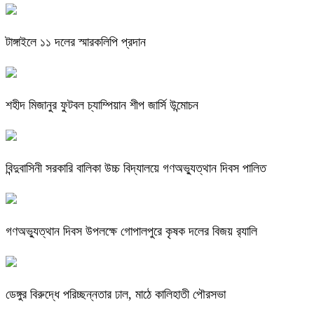
টাঙ্গাইলে ১১ দলের স্মারকলিপি প্রদান
শহীদ মিজানুর ফুটবল চ্যাম্পিয়ান শীপ জার্সি উন্মোচন
বিন্দুবাসিনী সরকারি বালিকা উচ্চ বিদ্যালয়ে গণঅভ্যুত্থান দিবস পালিত
গণঅভ্যুত্থান দিবস উপলক্ষে গোপালপুরে কৃষক দলের বিজয় র‍্যালি
ডেঙ্গুর বিরুদ্ধে পরিচ্ছন্নতার ঢাল, মাঠে কালিহাতী পৌরসভা