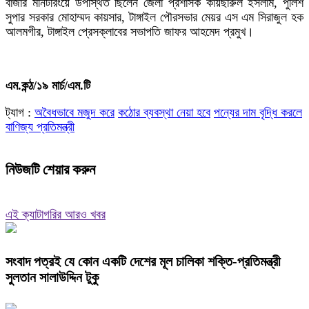
বাজার মনিটরিংয়ে উপস্থিত ছিলেন জেলা প্রশাসক কায়ছারুল ইসলাম, পুলিশ
সুপার সরকার মোহাম্মদ কায়সার, টাঙ্গাইল পৌরসভার মেয়র এস এম সিরাজুল হক
আলমগীর, টাঙ্গাইল প্রেসক্লাবের সভাপতি জাফর আহমেদ প্রমুখ।
এম.কন্ঠ/১৯ মার্চ/এম.টি
ট্যাগ :
অবৈধভাবে মজুদ করে
কঠোর ব্যবস্থা নেয়া হবে
পন্যের দাম বৃদ্ধি করলে
বাণিজ্য প্রতিমন্ত্রী
নিউজটি শেয়ার করুন
এই ক্যাটাগরির আরও খবর
সংবাদ পত্রই যে কোন একটি দেশের মূল চালিকা শক্তি-প্রতিমন্ত্রী
সুলতান সালাউদ্দিন টুকু