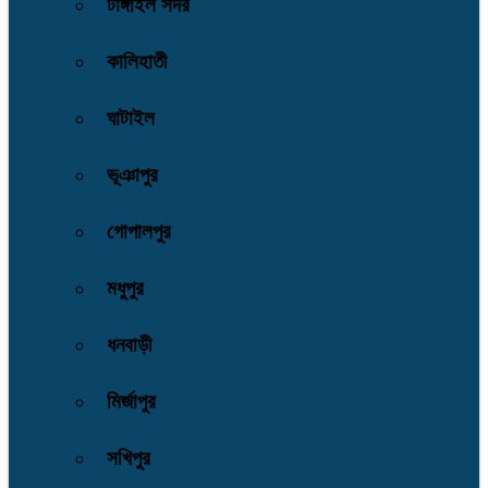
টাঙ্গাইল সদর
কালিহাতী
ঘাটাইল
ভূঞাপুর
গোপালপুর
মধুপুর
ধনবাড়ী
মির্জাপুর
সখিপুর