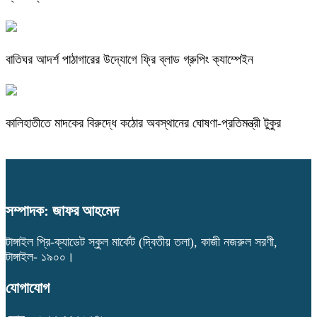
বাতিঘর আদর্শ পাঠাগারের উদ্যোগে ফ্রি ব্লাড গ্রুপিং ক্যাম্পেইন
কালিহাতীতে মাদকের বিরুদ্ধে কঠোর অবস্থানের ঘোষণা-প্রতিমন্ত্রী টুকুর
সম্পাদক: জাফর আহমেদ
টাঙ্গাইল প্রি-ক্যাডেট স্কুল মার্কেট (দ্বিতীয় তলা), কাজী নজরুল সরণী,
টাঙ্গাইল- ১৯০০।
যোগাযোগ