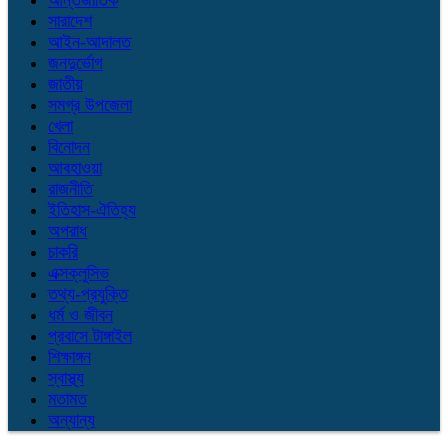
আন্তর্জাতিক
সারাদেশ
আইন-আদালত
জনদুর্ভোগ
জাতীয়
সমগ্র উপজেলা
খেলা
বিনোদন
আবহাওয়া
রাজনীতি
ইতিহাস-ঐতিহ্য
অপরাধ
চাকরি
এক্সক্লুসিভ
তথ্য-প্রযুক্তি
ধর্ম ও জীবন
প্রবাসে টাঙ্গাইল
শিক্ষাঙ্গন
স্বাস্থ্য
মতামত
অন্যান্য