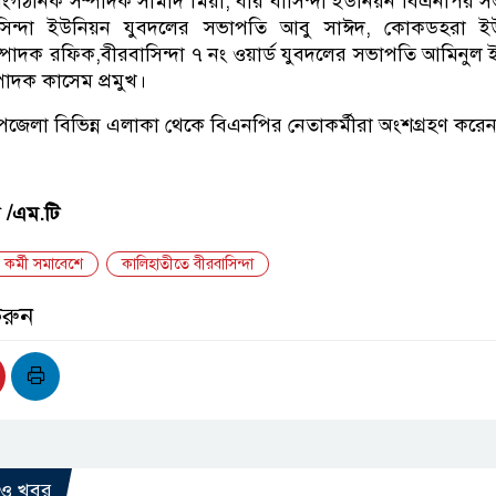
ংগঠনিক সম্পাদক সামাদ মিয়া, বীর বাসিন্দা ইউনিয়ন বিএনপির 
াসিন্দা ইউনিয়ন যুবদলের সভাপতি আবু সাঈদ, কোকডহরা ই
্পাদক রফিক,বীরবাসিন্দা ৭ নং ওয়ার্ড যুবদলের সভাপতি আমিনুল
পাদক কাসেম প্রমুখ।
জেলা বিভিন্ন এলাকা থেকে বিএনপির নেতাকর্মীরা অংশগ্রহণ করে
র /এম.টি
 কর্মী সমাবেশে
কালিহাতীতে বীরবাসিন্দা
করুন
রও খবর