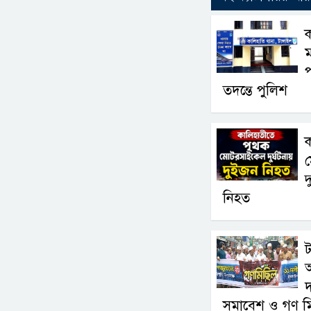
ক
ম
প
তদন্তে পুলিশ
ক
দ
নিহত
ট
অ
দ
সমাবেশ ও গণ ম