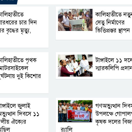
ালিহাতীতে
কালিহাতীতে নতু
ারধরের চার দিন
সেতু নির্মাণের
র বৃদ্ধের মৃত্যু,
ভিত্তিপ্রস্তর স্থাপন
ালিহাতীতে পৃথক
টাঙ্গাইলে ১১ দল
মোটরসাইকেল
স্মারকলিপি প্রদা
ুর্ঘটনায় দুই কিশোর
াঙ্গাইলে জুলাই
গণঅভ্যুত্থান দিব
ভ্যুত্থান দিবসে ১১
উপলক্ষে গোপালপ
লীয় ঐক্যের
কৃষক দলের বিজ
িছিল
র‍্যালি