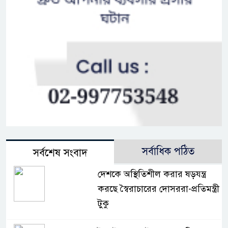
সর্বাধিক পঠিত
সর্বশেষ সংবাদ
দেশকে অস্থিতিশীল করার ষড়যন্ত্র
করছে স্বৈরাচারের দোসররা-প্রতিমন্ত্রী
টুকু