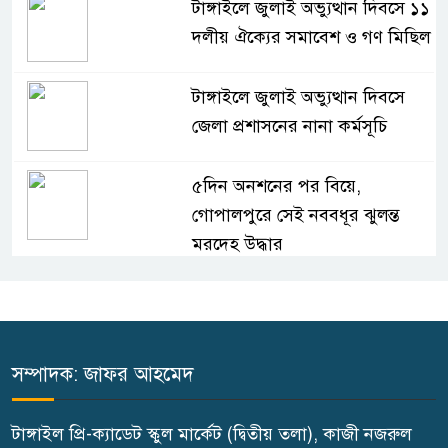
টাঙ্গাইলে জুলাই অভ্যুত্থান দিবসে ১১
দলীয় ঐক্যের সমাবেশ ও গণ মিছিল
টাঙ্গাইলে জুলাই অভ্যুত্থান দিবসে
জেলা প্রশাসনের নানা কর্মসূচি
৫দিন অনশনের পর বিয়ে,
গোপালপুরে সেই নববধূর ঝুলন্ত
মরদেহ উদ্ধার
বাসাইলে সুন্না আব্বাছিয়া উচ্চ
বিদ্যালয়ে জুলাই গণঅভ্যুত্থান দিবস
পালন
সম্পাদক: জাফর আহমেদ
বাতিঘর আদর্শ পাঠাগারের উদ্যোগে
টাঙ্গাইল প্রি-ক্যাডেট স্কুল মার্কেট (দ্বিতীয় তলা), কাজী নজরুল
ফ্রি ব্লাড গ্রুপিং ক্যাম্পেইন