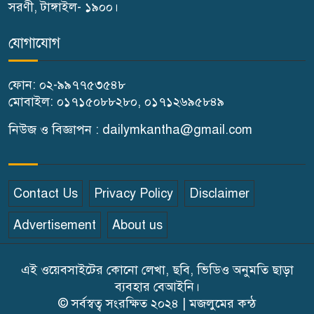
সরণী, টাঙ্গাইল- ১৯০০।
গণঅভ্যুত্থান দিবস উপলক্ষে
যোগাযোগ
গোপালপুরে কৃষক দলের বিজয়
র‍্যালি
ফোন: ০২-৯৯৭৭৫৩৫৪৮
মোবাইল: ০১৭১৫০৮৮২৮০, ০১৭১২৬৯৫৮৪৯
ঘাটাইলে রাস্তা পারাপারের সময়
নিউজ ও বিজ্ঞাপন : dailymkantha@gmail.com
বাসের চাপায় পথচারী নারীর মৃত্যু
বিন্দুবাসিনী সরকারি বালিকা উচ্চ
Contact Us
Privacy Policy
Disclaimer
বিদ্যালয়ে গণঅভ্যুত্থান দিবস পালিত
Advertisement
About us
টাঙ্গাইলে অনুমোদনহীন ৪টি ক্লিনিক
সিলগালা ও জরিমানা
এই ওয়েবসাইটের কোনো লেখা, ছবি, ভিডিও অনুমতি ছাড়া
ব্যবহার বেআইনি।
© সর্বস্বত্ব সংরক্ষিত ২০২৪ | মজলুমের কন্ঠ