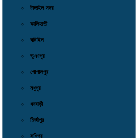
টাঙ্গাইল সদর
কালিহাতী
ঘাটাইল
ভূঞাপুর
গোপালপুর
মধুপুর
ধনবাড়ী
মির্জাপুর
সখিপুর