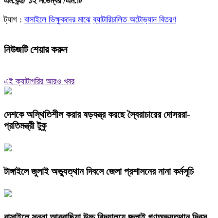
এম.কন্ঠ/ ১২ নভেম্বর /এম.টি
ট্যাগ :
বাসাইলে ভিক্ষুকদের মাঝে
ব্যাটারিচালিত অটোভ্যান বিতরণ
নিউজটি শেয়ার করুন
এই ক্যাটাগরির আরও খবর
দেশকে অস্থিতিশীল করার ষড়যন্ত্র করছে স্বৈরাচারের দোসররা-
প্রতিমন্ত্রী টুকু
টাঙ্গাইলে জুলাই অভ্যুত্থান দিবসে জেলা প্রশাসনের নানা কর্মসূচি
বাসাইলে সুন্না আব্বাছিয়া উচ্চ বিদ্যালয়ে জুলাই গণঅভ্যুত্থান দিবস