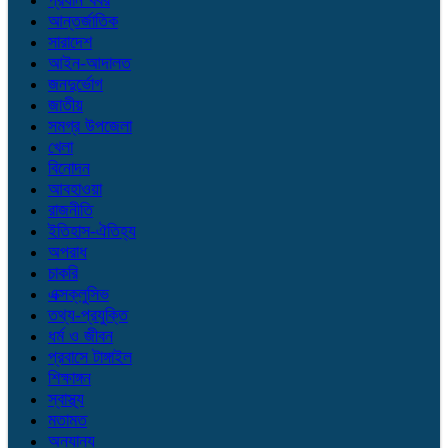
প্রধান খবর
আন্তর্জাতিক
সারাদেশ
আইন-আদালত
জনদুর্ভোগ
জাতীয়
সমগ্র উপজেলা
খেলা
বিনোদন
আবহাওয়া
রাজনীতি
ইতিহাস-ঐতিহ্য
অপরাধ
চাকরি
এক্সক্লুসিভ
তথ্য-প্রযুক্তি
ধর্ম ও জীবন
প্রবাসে টাঙ্গাইল
শিক্ষাঙ্গন
স্বাস্থ্য
মতামত
অন্যান্য