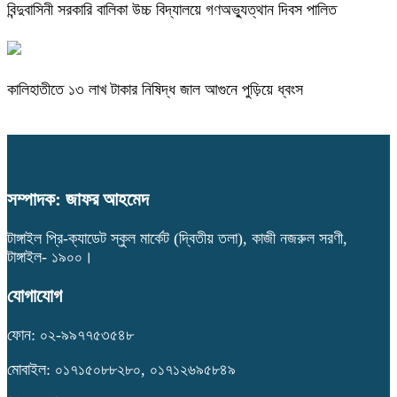
বিন্দুবাসিনী সরকারি বালিকা উচ্চ বিদ্যালয়ে গণঅভ্যুত্থান দিবস পালিত
কালিহাতীতে ১৩ লাখ টাকার নিষিদ্ধ জাল আগুনে পুড়িয়ে ধ্বংস
সম্পাদক: জাফর আহমেদ
টাঙ্গাইল প্রি-ক্যাডেট স্কুল মার্কেট (দ্বিতীয় তলা), কাজী নজরুল সরণী,
টাঙ্গাইল- ১৯০০।
যোগাযোগ
ফোন: ০২-৯৯৭৭৫৩৫৪৮
মোবাইল: ০১৭১৫০৮৮২৮০, ০১৭১২৬৯৫৮৪৯