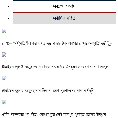
সর্বশেষ সংবাদ
সর্বাধিক পঠিত
দেশকে অস্থিতিশীল করার ষড়যন্ত্র করছে স্বৈরাচারের দোসররা-প্রতিমন্ত্রী টুকু
টাঙ্গাইলে জুলাই অভ্যুত্থান দিবসে ১১ দলীয় ঐক্যের সমাবেশ ও গণ মিছিল
টাঙ্গাইলে জুলাই অভ্যুত্থান দিবসে জেলা প্রশাসনের নানা কর্মসূচি
৫দিন অনশনের পর বিয়ে, গোপালপুরে সেই নববধূর ঝুলন্ত মরদেহ উদ্ধার