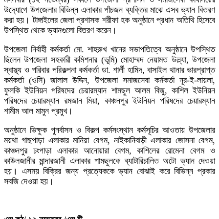
উদ্যোগে উপজেলার বিভিন্ন এলাকার পাঁচজন ব্যক্তির মাঝে এসব ভ্যান বিতরণ
করা হয়। টাঙ্গাইলের জেলা প্রশাসক শরীফা হক অনুষ্ঠানে প্রধান অতিথি হিসেবে
উপস্থিত থেকে ভ্যানগুলো বিতরণ করেন।
উপজেলা নির্বাহী কর্মকর্তা মো. শাহরুখ খানের সভাপতিত্বে অনুষ্ঠানে উপস্থিত
ছিলেন উপজেলা সহকারী কমিশনার (ভূমি) মোহাম্মদ নেয়ামত উল্ল্যা, উপজেলা
স্বাস্থ্য ও পরিবার পরিকল্পনা কর্মকর্তা ডা. শার্লী হামিদ, বাসাইল থানার ভারপ্রাপ্ত
কর্মকর্তা (ওসি) জালাল উদ্দিন, উপজেলা সমাজসেবা কর্মকর্তা নূর-ই-লায়লা,
ফুলকি ইউনিয়ন পরিষদের চেয়ারম্যান শামছুল আলম বিজু, কাশিল ইউনিয়ন
পরিষদের চেয়ারম্যান রমজান মিয়া, কাঞ্চনপুর ইউনিয়ন পরিষদের চেয়ারম্যান
শামীম আল মামুন প্রমুখ।
অনুষ্ঠানে ভিক্ষুক পুনর্বাসন ও বিকল্প কর্মসংস্থান কর্মসূচির আওতায় উপজেলার
ময়থা গাছপাড়া এলাকার মানিয়া বেগম, নাইকানিবাড়ী এলাকার জোসনা বেগম,
কাঞ্চনপুর ঢংপাড়া এলাকার আনোয়ারা বেগম, কাশিলের রোমেনা বেগম ও
কাউলজানীর মান্দারজানী এলাকার শামছুলকে ব্যাটারিচালিত অটো ভ্যান দেওয়া
হয়। এসময় বিক্রির জন্য প্রত্যেককে ভ্যান বোঝাই করে বিভিন্ন প্রকার
সবজি দেওয়া হয়।