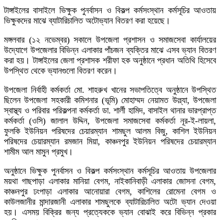
টাঙ্গাইলের বাসাইলে ভিক্ষুক পুনর্বাসন ও বিকল্প কর্মসংস্থান কর্মসূচির আওতায়
ভিক্ষুকদের মাঝে ব্যাটারিচালিত অটোভ্যান বিতরণ করা হয়েছে।
মঙ্গলবার (১২ নভেম্বর) সকালে উপজেলা প্রশাসন ও সমাজসেবা কার্যালয়ের
উদ্যোগে উপজেলার বিভিন্ন এলাকার পাঁচজন ব্যক্তির মাঝে এসব ভ্যান বিতরণ
করা হয়। টাঙ্গাইলের জেলা প্রশাসক শরীফা হক অনুষ্ঠানে প্রধান অতিথি হিসেবে
উপস্থিত থেকে ভ্যানগুলো বিতরণ করেন।
উপজেলা নির্বাহী কর্মকর্তা মো. শাহরুখ খানের সভাপতিত্বে অনুষ্ঠানে উপস্থিত
ছিলেন উপজেলা সহকারী কমিশনার (ভূমি) মোহাম্মদ নেয়ামত উল্ল্যা, উপজেলা
স্বাস্থ্য ও পরিবার পরিকল্পনা কর্মকর্তা ডা. শার্লী হামিদ, বাসাইল থানার ভারপ্রাপ্ত
কর্মকর্তা (ওসি) জালাল উদ্দিন, উপজেলা সমাজসেবা কর্মকর্তা নূর-ই-লায়লা,
ফুলকি ইউনিয়ন পরিষদের চেয়ারম্যান শামছুল আলম বিজু, কাশিল ইউনিয়ন
পরিষদের চেয়ারম্যান রমজান মিয়া, কাঞ্চনপুর ইউনিয়ন পরিষদের চেয়ারম্যান
শামীম আল মামুন প্রমুখ।
অনুষ্ঠানে ভিক্ষুক পুনর্বাসন ও বিকল্প কর্মসংস্থান কর্মসূচির আওতায় উপজেলার
ময়থা গাছপাড়া এলাকার মানিয়া বেগম, নাইকানিবাড়ী এলাকার জোসনা বেগম,
কাঞ্চনপুর ঢংপাড়া এলাকার আনোয়ারা বেগম, কাশিলের রোমেনা বেগম ও
কাউলজানীর মান্দারজানী এলাকার শামছুলকে ব্যাটারিচালিত অটো ভ্যান দেওয়া
হয়। এসময় বিক্রির জন্য প্রত্যেককে ভ্যান বোঝাই করে বিভিন্ন প্রকার