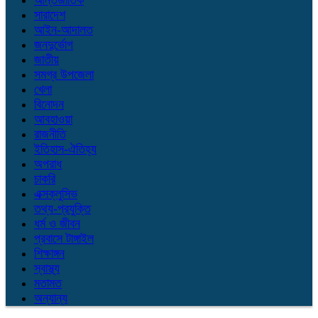
আন্তর্জাতিক
সারাদেশ
আইন-আদালত
জনদুর্ভোগ
জাতীয়
সমগ্র উপজেলা
খেলা
বিনোদন
আবহাওয়া
রাজনীতি
ইতিহাস-ঐতিহ্য
অপরাধ
চাকরি
এক্সক্লুসিভ
তথ্য-প্রযুক্তি
ধর্ম ও জীবন
প্রবাসে টাঙ্গাইল
শিক্ষাঙ্গন
স্বাস্থ্য
মতামত
অন্যান্য