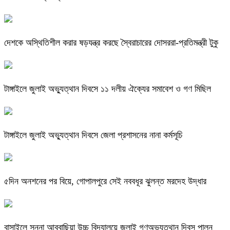
দেশকে অস্থিতিশীল করার ষড়যন্ত্র করছে স্বৈরাচারের দোসররা-প্রতিমন্ত্রী টুকু
টাঙ্গাইলে জুলাই অভ্যুত্থান দিবসে ১১ দলীয় ঐক্যের সমাবেশ ও গণ মিছিল
টাঙ্গাইলে জুলাই অভ্যুত্থান দিবসে জেলা প্রশাসনের নানা কর্মসূচি
৫দিন অনশনের পর বিয়ে, গোপালপুরে সেই নববধূর ঝুলন্ত মরদেহ উদ্ধার
বাসাইলে সুন্না আব্বাছিয়া উচ্চ বিদ্যালয়ে জুলাই গণঅভ্যুত্থান দিবস পালন