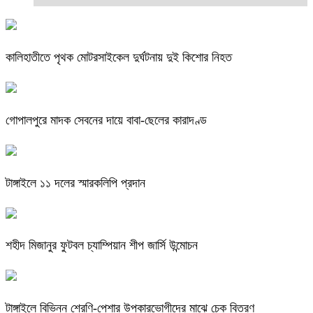
কালিহাতীতে পৃথক মোটরসাইকেল দুর্ঘটনায় দুই কিশোর নিহত
গোপালপুরে মাদক সেবনের দায়ে বাবা-ছেলের কারাদণ্ড
টাঙ্গাইলে ১১ দলের স্মারকলিপি প্রদান
শহীদ মিজানুর ফুটবল চ্যাম্পিয়ান শীপ জার্সি উন্মোচন
টাঙ্গাইলে বিভিন্ন শ্রেণি-পেশার উপকারভোগীদের মাঝে চেক বিতরণ