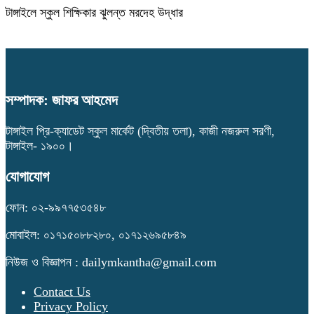
টাঙ্গাইলে স্কুল শিক্ষিকার ঝুলন্ত মরদেহ উদ্ধার
সম্পাদক: জাফর আহমেদ
টাঙ্গাইল প্রি-ক্যাডেট স্কুল মার্কেট (দ্বিতীয় তলা), কাজী নজরুল সরণী,
টাঙ্গাইল- ১৯০০।
যোগাযোগ
ফোন: ০২-৯৯৭৭৫৩৫৪৮
মোবাইল: ০১৭১৫০৮৮২৮০, ০১৭১২৬৯৫৮৪৯
নিউজ ও বিজ্ঞাপন : dailymkantha@gmail.com
Contact Us
Privacy Policy