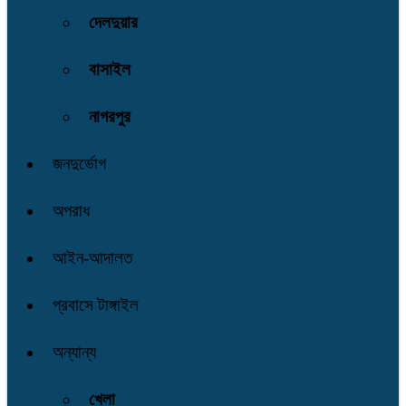
দেলদুয়ার
বাসাইল
নাগরপুর
জনদুর্ভোগ
অপরাধ
আইন-আদালত
প্রবাসে টাঙ্গাইল
অন্যান্য
খেলা