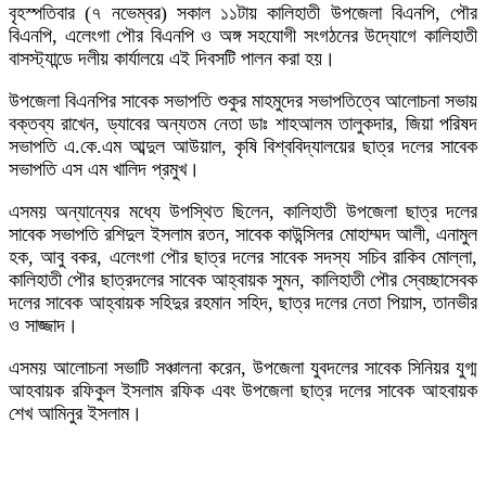
বৃহস্পতিবার (৭ নভেম্বর) সকাল ১১টায় কালিহাতী উপজেলা বিএনপি, পৌর
বিএনপি, এলেংগা পৌর বিএনপি ও অঙ্গ সহযোগী সংগঠনের উদ্যোগে কালিহাতী
বাসস্ট্যান্ডে দলীয় কার্যালয়ে এই দিবসটি পালন করা হয়।
উপজেলা বিএনপির সাবেক সভাপতি শুকুর মাহমুদের সভাপতিত্বে আলোচনা সভায়
বক্তব্য রাখেন, ড্যাবের অন্যতম নেতা ডাঃ শাহআলম তালুকদার, জিয়া পরিষদ
সভাপতি এ.কে.এম আব্দুল আউয়াল, কৃষি বিশ্ববিদ্যালয়ের ছাত্র দলের সাবেক
সভাপতি এস এম খালিদ প্রমুখ।
এসময় অন্যান্যের মধ্যে উপস্থিত ছিলেন, কালিহাতী উপজেলা ছাত্র দলের
সাবেক সভাপতি রশিদুল ইসলাম রতন, সাবেক কাউন্সিলর মোহাম্মদ আলী, এনামুল
হক, আবু বকর, এলেংগা পৌর ছাত্র দলের সাবেক সদস্য সচিব রাকিব মোল্লা,
কালিহাতী পৌর ছাত্রদলের সাবেক আহ্বায়ক সুমন, কালিহাতী পৌর স্বেচ্ছাসেবক
দলের সাবেক আহ্বায়ক সহিদুর রহমান সহিদ, ছাত্র দলের নেতা পিয়াস, তানভীর
ও সাজ্জাদ।
এসময় আলোচনা সভাটি সঞ্চালনা করেন, উপজেলা যুবদলের সাবেক সিনিয়র যুগ্ম
আহবায়ক রফিকুল ইসলাম রফিক এবং উপজেলা ছাত্র দলের সাবেক আহবায়ক
শেখ আমিনুর ইসলাম।