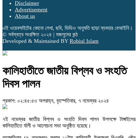
Disclaimer
Advertisement
About us
এই ওয়েবসাইটের কোনো লেখা, ছবি, ভিডিও অনুমতি ছাড়া ব্যবহার বেআইনি।
© সর্বস্বত্ব সংরক্ষিত ২০২৪ | মজলুমের কন্ঠ
Developed & Maintained BY
Robiul Islam
কালিহাতীতে জাতীয় বিপ্লব ও সংহতি
দিবস পালন
প্রকাশ: ০২:৪৫:৫৩ অপরাহ্ন, বৃহস্পতিবার, ৭ নভেম্বর ২০২৪
৭ই নভেম্বর জাতীয় বিপ্লব ও সংহতি দিবস পালন উপলক্ষে টাঙ্গাইলের
কালিহাতীতে র্যালী ও আলোচনা সভা অনুষ্ঠিত হয়েছে।
বৃহস্পতিবার (৭ নভেম্বর) সকাল ১১টায় কালিহাতী উপজেলা বিএনপি, পৌর