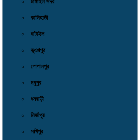
টাঙ্গাইল সদর
কালিহাতী
ঘাটাইল
ভূঞাপুর
গোপালপুর
মধুপুর
ধনবাড়ী
মির্জাপুর
সখিপুর