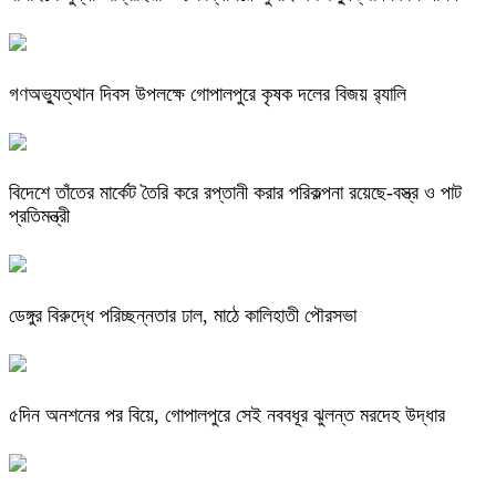
গণঅভ্যুত্থান দিবস উপলক্ষে গোপালপুরে কৃষক দলের বিজয় র‍্যালি
বিদেশে তাঁতের মার্কেট তৈরি করে রপ্তানী করার পরিকল্পনা রয়েছে-বস্ত্র ও পাট
প্রতিমন্ত্রী
ডেঙ্গুর বিরুদ্ধে পরিচ্ছন্নতার ঢাল, মাঠে কালিহাতী পৌরসভা
৫দিন অনশনের পর বিয়ে, গোপালপুরে সেই নববধূর ঝুলন্ত মরদেহ উদ্ধার