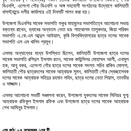
বিএনপি, এলেংগা পৌর বিএনপি ও অঙ্গ সহযোগী সংগঠনের উদ্যোগে কালিহাতী
বাসস্ট্যান্ডে দলীয় কার্যালয়ে এই দিবসটি পালন করা হয়।
উপজেলা বিএনপির সাবেক সভাপতি শুকুর মাহমুদের সভাপতিত্বে আলোচনা সভায়
বক্তব্য রাখেন, ড্যাবের অন্যতম নেতা ডাঃ শাহআলম তালুকদার, জিয়া পরিষদ
সভাপতি এ.কে.এম আব্দুল আউয়াল, কৃষি বিশ্ববিদ্যালয়ের ছাত্র দলের সাবেক
সভাপতি এস এম খালিদ প্রমুখ।
এসময় অন্যান্যের মধ্যে উপস্থিত ছিলেন, কালিহাতী উপজেলা ছাত্র দলের
সাবেক সভাপতি রশিদুল ইসলাম রতন, সাবেক কাউন্সিলর মোহাম্মদ আলী, এনামুল
হক, আবু বকর, এলেংগা পৌর ছাত্র দলের সাবেক সদস্য সচিব রাকিব মোল্লা,
কালিহাতী পৌর ছাত্রদলের সাবেক আহ্বায়ক সুমন, কালিহাতী পৌর স্বেচ্ছাসেবক
দলের সাবেক আহ্বায়ক সহিদুর রহমান সহিদ, ছাত্র দলের নেতা পিয়াস, তানভীর
ও সাজ্জাদ।
এসময় আলোচনা সভাটি সঞ্চালনা করেন, উপজেলা যুবদলের সাবেক সিনিয়র যুগ্ম
আহবায়ক রফিকুল ইসলাম রফিক এবং উপজেলা ছাত্র দলের সাবেক আহবায়ক
শেখ আমিনুর ইসলাম।
এম.কন্ঠ/ ০৭ নভেম্বর /এম.টি